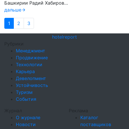
Башкирии Радий Хабиров…
дальше
1
2
3
hotel
report
Рубрики
Менеджмент
Продвижение
Технологии
Карьера
Девелопмент
Устойчивость
Туризм
События
Журнал
Реклама
О журнале
Каталог
Новости
поставщиков