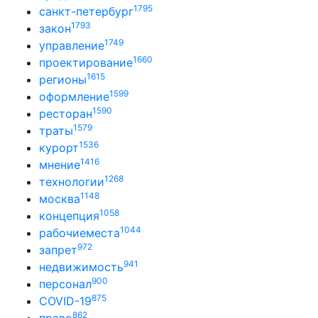
1795
санкт-петербург
1793
закон
1749
управление
1660
проектирование
1615
регионы
1599
оформление
1590
ресторан
1579
траты
1536
курорт
1416
мнение
1268
технологии
1148
москва
1058
концепция
1044
рабочиеместа
972
запрет
941
недвижимость
900
персонал
875
COVID-19
862