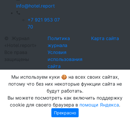
info@hotel.report
+7 921 953 07
70
©
Журнал
Политика
Карта сайта
«Hotel.report»
журнала
Все права
Условия
защищены
использования
сайта
Мы используем куки 🍪 на всех своих сайтах,
потому что без них некоторые функции сайта не
будут работать.
Вы можете посмотреть как включить поддержку
cookie для своего браузера в
помощи Яндекса
.
Прекрасно