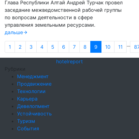
Глава Республики Алтай Андрей Турчак провел
заседание межведомственной рабочей группы
по вопросам деятельности в сфере
управления земельными ресурсами.
дальше
...
1
2
3
4
5
6
7
8
9
10
11
8
hotel
report
Рубрики
Менеджмент
Продвижение
Технологии
Карьера
Девелопмент
Устойчивость
Туризм
События