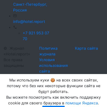
Санкт-Петербург,
Россия
info@hotel.report
+7 921 953 07
70
©
Журнал
Политика
Карта сайта
«Hotel.report»
журнала
Все права
Условия
защищены
использования
сайта
Мы используем куки 🍪 на всех своих сайтах,
потому что без них некоторые функции сайта не
будут работать.
Вы можете посмотреть как включить поддержку
cookie для своего браузера в
помощи Яндекса
.