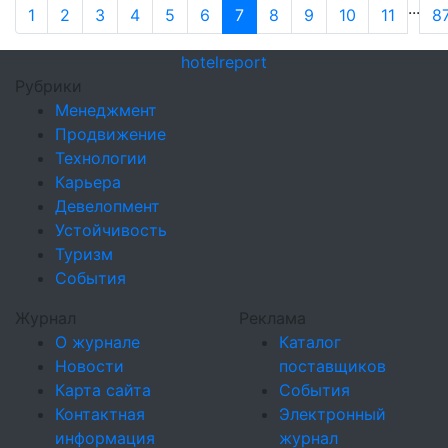
...
1
2
3
4
5
6
7
8
9
10
11
8
hotel
report
Рубрики
Менеджмент
Продвижение
Технологии
Карьера
Девелопмент
Устойчивость
Туризм
События
Журнал
Реклама
О журнале
Каталог
Новости
поставщиков
Карта сайта
События
Контактная
Электронный
информация
журнал