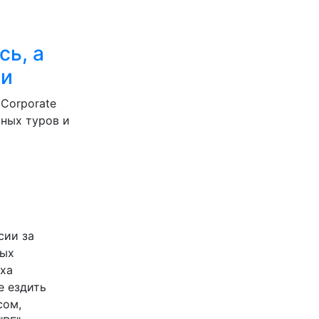
сь, а
ьи
Corporate
вных туров и
сии за
дых
ыха
е ездить
сом,