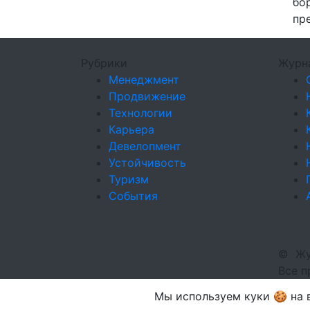
бо
пр
Рубрики
Журн
Менеджмент
Продвижение
Технологии
Карьера
Девелопмент
Устойчивость
Туризм
События
©
Жу
Все 
Мы используем куки 🍪 на в