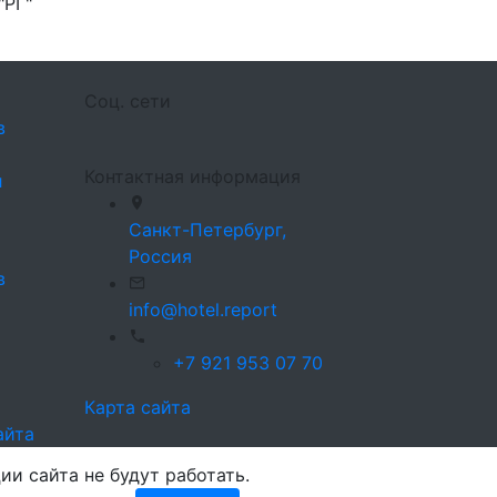
"РГ"
Соц. сети
в
Контактная информация
л
Санкт-Петербург,
Россия
в
info@hotel.report
+7 921 953 07 70
Карта сайта
айта
ии сайта не будут работать.