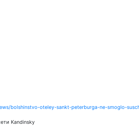
news/bolshinstvo-oteley-sankt-peterburga-ne-smoglo-susc
ети Kandinsky