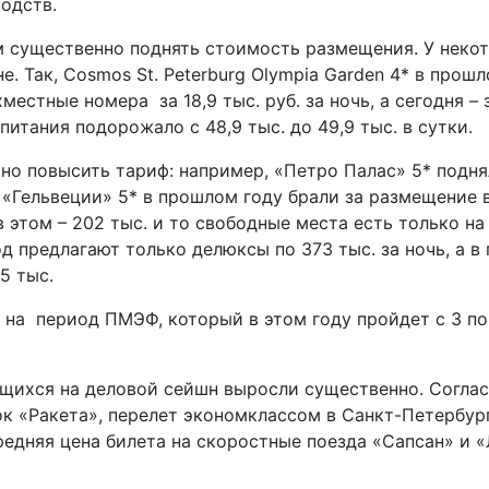
водств.
м существенно поднять стоимость размещения. У неко
. Так, Cosmos St. Peterburg Olympia Garden 4* в прош
стные номера за 18,9 тыс. руб. за ночь, а сегодня – з
 питания подорожало с 48,9 тыс. до 49,9 тыс. в сутки.
но повысить тариф: например, «Петро Палас» 5* подня
 В «Гельвеции» 5* в прошлом году брали за размещение 
в этом – 202 тыс. и то свободные места есть только на
 предлагают только делюксы по 373 тыс. за ночь, а в
,5 тыс.
 на период ПМЭФ, который в этом году пройдет с 3 по
щихся на деловой сейшн выросли существенно. Согла
ок «Ракета», перелет экономклассом в Санкт-Петербу
редняя цена билета на скоростные поезда «Сапсан» и «