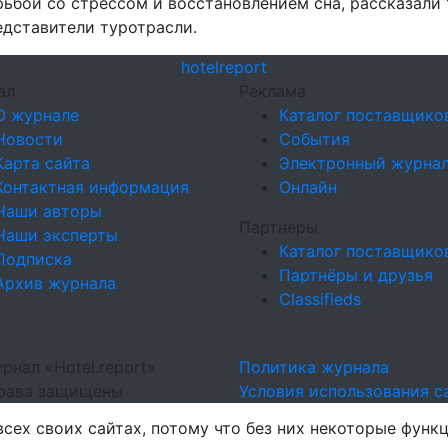
рьбой со стрессом и восстановлением сна, рассказали 
едставители туротрасли.
hotel
report
ал
Реклама
О журнале
Каталог поставщико
Новости
События
Карта сайта
Электронный журна
Контактная информация
Онлайн
Наши авторы
Партнеры
Наши эксперты
Каталог поставщико
Подписка
Партнёры и друзья
Архив журнала
Classifieds
рнал «Hotel.report»
Политика журнала
права защищены
Условия использования с
сех своих сайтах, потому что без них некоторые функц