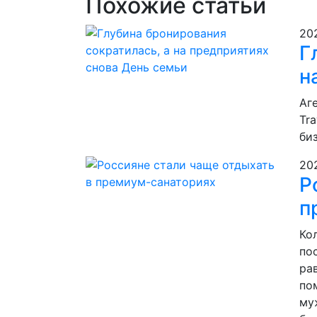
Похожие статьи
20
Г
н
Аг
Tr
би
20
Р
п
Ко
по
ра
по
му