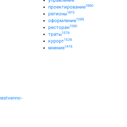
управление
1660
проектирование
1615
регионы
1599
оформление
1590
ресторан
1579
траты
1536
курорт
1416
мнение
hestvenno-