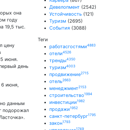
Карьера
(867)
Девелопмент
(2542)
торых она
Устойчивость
(121)
лом году
Туризм
(2695)
а 19,5 тыс.
События
(3088)
Теги
л цену
4883
работасгостями
в
4526
отели
 5 июня.
4350
тренды
 первый день
4003
туризм
2715
продвижение
2663
отель
 6 июня,
2153
менеджмент
1994
строительство
1982
инвестиции
сно данным
1952
продажи
рг подорожал
1795
санкт-петербург
Ласточка».
1793
закон
1749