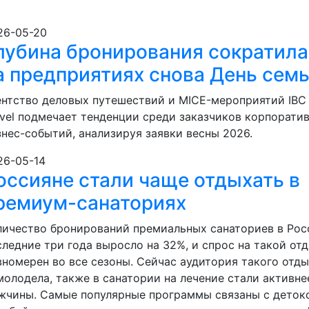
26-05-20
лубина бронирования сократила
а предприятиях снова День сем
ентство деловых путешествий и MICE-мероприятий IBC 
avel подмечает тенденции среди заказчиков корпорати
знес-событий, анализируя заявки весны 2026.
26-05-14
оссияне стали чаще отдыхать в
ремиум-санаториях
личество бронирований премиальных санаториев в Рос
следние три года выросло на 32%, и спрос на такой от
вномерен во все сезоны. Сейчас аудитория такого отд
молодела, также в санатории на лечение стали активне
жчины. Самые популярные программы связаны с деток