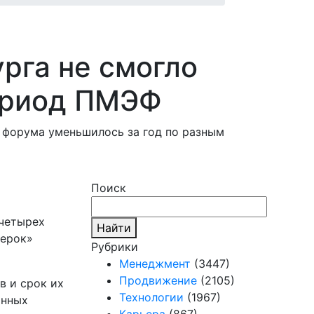
рга не смогло
ериод ПМЭФ
 форума уменьшилось за год по разным
Поиск
 четырех
Найти
верок»
Рубрики
Менеджмент
(3447)
Продвижение
(2105)
в и срок их
Технологии
(1967)
онных