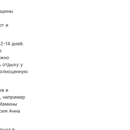
енщины
ют и
2-14 дней.
е
ожно
 отдыху у
 полноценную
ов и
, например
"Мамины
ория Анна
дыха в