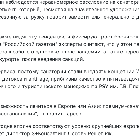
ли наблюдается неравномерное расслоение на санатор
гмент, который, несмотря на значительное удорожание
езонную загрузку, говорит заместитель генерального 
также видят эту тенденцию и фиксируют рост брониров
 "Российской газетой" эксперты считают, что у этой т
еса к заботе о здоровье после пандемии, а также пере
курорты после введения санкций.
рвиса, поэтому санатории стали внедрять концепции We
детокса и anti-age, приблизив качество к пятизвездоч
чного и туристического менеджмента РЭУ им. Г.В. Пле
зможность лечиться в Европе или Азии: премиум-сан
становления", - говорит Гареев.
годня вполне соответствуют уровню крупнейших европ
ет директор S+Консалтинг Любовь Решетняк.