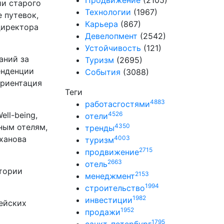
Продвижение
(2105)
ии старого
Технологии
(1967)
 путевок,
Карьера
(867)
директора
Девелопмент
(2542)
Устойчивость
(121)
аний за
Туризм
(2695)
енденции
События
(3088)
ориентация
Теги
4883
работасгостями
ll-being,
4526
отели
ным отелям,
4350
тренды
ханова
4003
туризм
2715
продвижение
2663
отель
атории
2153
менеджмент
1994
строительство
1982
инвестиции
ейских
1952
продажи
1795