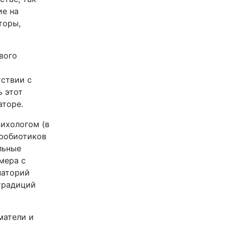
ие на
торы,
вого
тствии с
ь этот
аторе.
сихологом (в
пробиотиков
льные
мера с
наторий
традиций
матели и