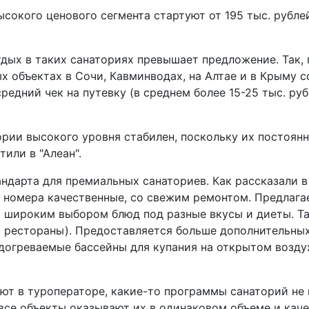
ысокого ценового сегмента стартуют от 195 тыс. рубле
тдых в таких санаториях превышает предложение. Так, 
 объектах в Сочи, Кавминводах, на Алтае и в Крыму с
едний чек на путевку (в среднем более 15-25 тыс. руб. 
ории высокого уровня стабилен, поскольку их постоян
или в "Алеан".
ндарта для премиальных санаториев. Как рассказали в 
*, номера качественные, со свежим ремонтом. Предлага
 широким выбором блюд под разные вкусы и диеты. Т
, рестораны). Предоставляется больше дополнительных
догреваемые бассейны для купания на открытом возду
ают в туроператоре, какие-то программы санаторий не
все объекты оказывают их в одинаковом объеме и каче