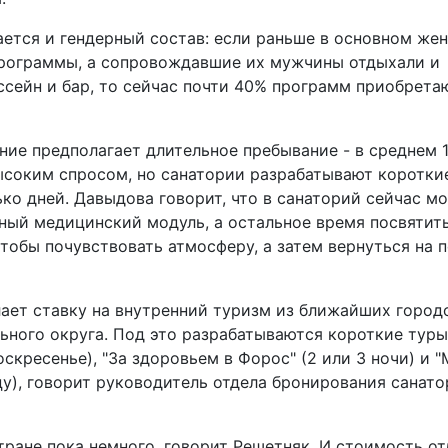
ается и гендерный состав: если раньше в основном ж
программы, а сопровождавшие их мужчины отдыхали и
ссейн и бар, то сейчас почти 40% программ приобрета
ие предполагает длительное пребывание - в среднем 1
соким спросом, но санатории разрабатывают коротки
ко дней. Давыдова говорит, что в санаторий сейчас м
ный медицинский модуль, а остальное время посвятить
 чтобы почувствовать атмосферу, а затем вернуться на
лает ставку на внутренний туризм из ближайших город
ьного округа. Под это разрабатываются короткие туры
скресенье), "За здоровьем в Форос" (2 или 3 ночи) и 
ицу), говорит руководитель отдела бронирования санат
тране пока немного, говорит Решетняк. И стоимость от