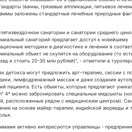
андарты (ванны, грязевые аппликации, питьевое лечен
граммы заложены стандартные лечебные природные фак
 пятизвездочном санатории и санатории среднего цено
ремиальный санаторий предлагает доступ к новейшему
ционные методики в диагностике и лечении в соотве
иальный объект не скупится на оборудование (то ест
ад и стоить 20-30 млн рублей)", - отметили в туропер
х детокса могут предложить арт-терапию, сессии с п
одики, лимфодренажный массаж и даже создание ауто
ий пациента. Есть объекты, которые предлагают уника
лл" 4* можно забронировать специальные медсьюты (но
й, расположенные рядом с медицинским центром). Са
чение на основе майер-терапии, индийской аюрведы и 
олья.
ммами активно интересуются управленцы - предприни