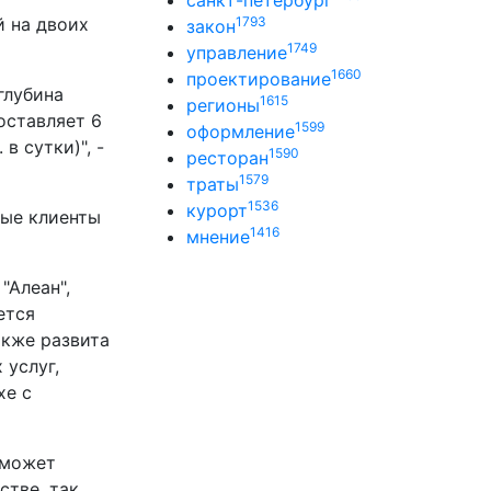
санкт-петербург
й на двоих
1793
закон
1749
управление
1660
проектирование
глубина
1615
регионы
оставляет 6
1599
оформление
в сутки)", -
1590
ресторан
1579
траты
1536
курорт
ные клиенты
1416
мнение
"Алеан",
ется
акже развита
 услуг,
хе с
 может
стве, так