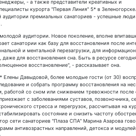
енеджеры, - а также представители креативных и
пециалисты курорта "Первая Линия" 5* в Зеленогорске.
й аудитории премиальных санаториев - успешные люди
.
молодой аудитории. Новое поколение, вполне впитавш
ает санатории как базу для восстановления после ин
ональной и ментальной перезагрузки, для информацион
, даже для восстановления сна. Быть в ресурсе сегодня
олноценное восстановление", - рассказывает она.
4* Елены Давыдовой, более молодые гости (от 30) вос
ледование и собрать программу восстановления на не
ом, работой со сном или снижением тревожности после
 приезжает с заболеваниями суставов, позвоночника, с
ронического стресса и перегрузок, рассчитывая на ку
стабилизировать состояние и снизить частоту обостре
ор сети санаториев "Плаза СПА" Марина Азарова гово
грамм антивозрастных направлений, детокса и модулей
.