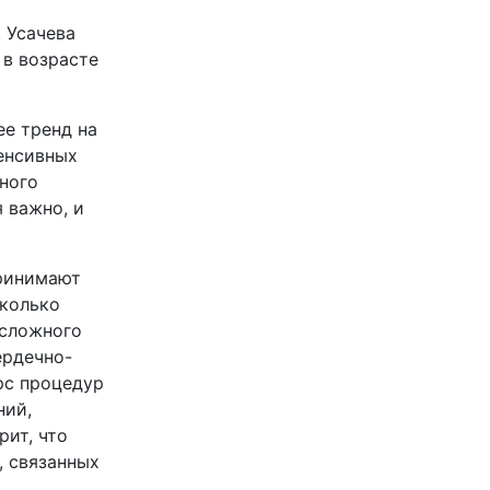
 Усачева
 в возрасте
ее тренд на
тенсивных
ного
 важно, и
принимают
сколько
 сложного
ердечно-
рс процедур
ний,
рит, что
, связанных