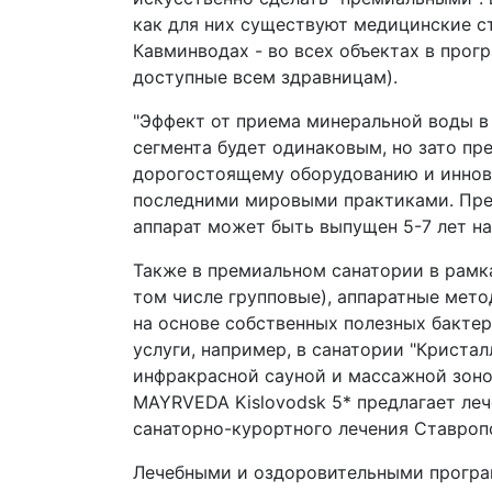
как для них существуют медицинские ст
Кавминводах - во всех объектах в про
доступные всем здравницам).
"Эффект от приема минеральной воды в
сегмента будет одинаковым, но зато п
дорогостоящему оборудованию и иннова
последними мировыми практиками. Прем
аппарат может быть выпущен 5-7 лет наз
Также в премиальном санатории в рамка
том числе групповые), аппаратные мет
на основе собственных полезных бактер
услуги, например, в санатории "Криста
инфракрасной сауной и массажной зоно
MAYRVEDA Kislovodsk 5* предлагает ле
санаторно-курортного лечения Ставроп
Лечебными и оздоровительными програ