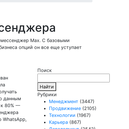
ссенджера
 мессенджер Max. С базовыми
бизнеса опций он все еще уступает
Поиск
ован
шла
Найти
олучать
Рубрики
По данным
Менеджмент
(3447)
ь к 80% —
Продвижение
(2105)
сенджера
Технологии
(1967)
р WhatsApp,
Карьера
(867)