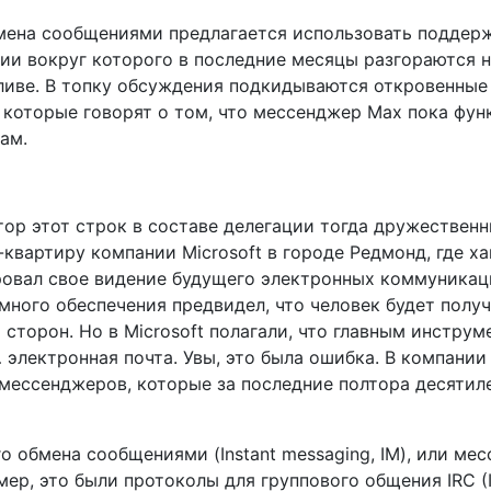
бмена сообщениями предлагается использовать подде
ии вокруг которого в последние месяцы разгораются 
иве. В топку обсуждения подкидываются откровенные
, которые говорят о том, что мессенджер Max пока фу
ам.
втор этот строк в составе делегации тогда дружестве
вартиру компании Microsoft в городе Редмонд, где ха
овал свое видение будущего электронных коммуникаци
ного обеспечения предвидел, что человек будет полу
торон. Но в Microsoft полагали, что главным инструм
электронная почта. Увы, это была ошибка. В компании
мессенджеров, которые за последние полтора десятил
 обмена сообщениями (Instant messaging, IM), или ме
ер, это были протоколы для группового общения IRC (I