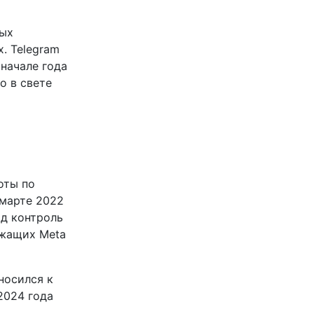
ных
. Telegram
 начале года
о в свете
оты по
 марте 2022
од контроль
ежащих Meta
носился к
2024 года