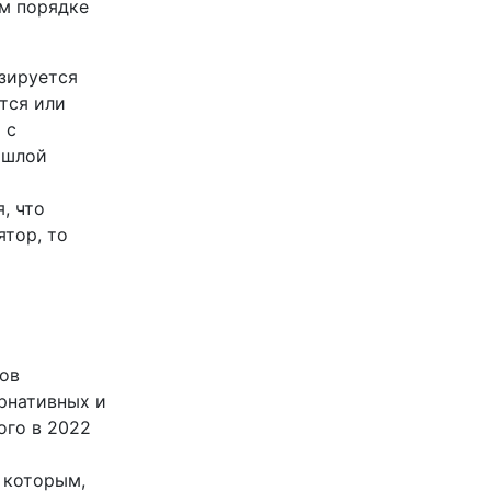
ом порядке
изируется
тся или
 с
ошлой
я
, что
ятор, то
сов
ернативных и
ого в 2022
, которым,