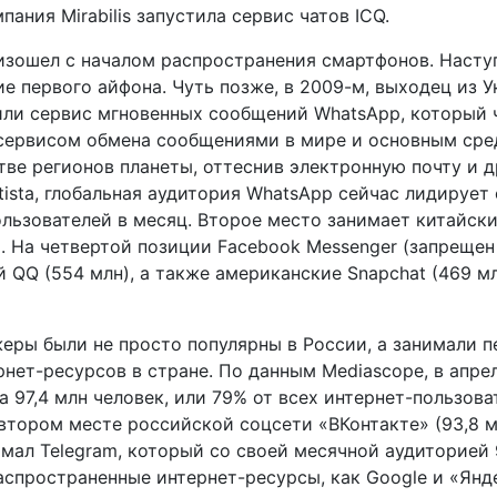
пания Mirabilis запустила сервис чатов ICQ.
зошел с началом распространения смартфонов. Насту
ие первого айфона. Чуть позже, в 2009-м, выходец из 
или сервис мгновенных сообщений WhatsApp, который 
 сервисом обмена сообщениями в мире и основным ср
ве регионов планеты, оттеснив электронную почту и д
ista, глобальная аудитория WhatsApp сейчас лидирует
ользователей в месяц. Второе место занимает китайск
д). На четвертой позиции Facebook Messenger (запрещен
 QQ (554 млн), а также американские Snapchat (469 мл
еры были не просто популярны в России, а занимали 
нет-ресурсов в стране. По данным Mediascope, в апре
 97,4 млн человек, или 79% от всех интернет-пользова
 втором месте российской соцсети «ВКонтакте» (93,8 м
имал Telegram, который со своей месячной аудиторией 
аспространенные интернет-ресурсы, как Google и «Янд