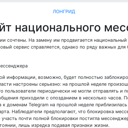
ЛОНГРИД
ейт национального ме
ии сочтены. На замену им продвигается национальный
вый сервис справляется, однако по ряду важных для 
ной информации, возможно, будет полностью заблокир
власти настроены серьезно: на прошлой неделе произо
го пользователи периодически не могли отправлять и п
общения приходили с опозданием в несколько часов. 
ов к доменам Telegram на прошлой неделе приблизилас
марта. Наблюдатели предполагают, что блокировка мес
 участь почти полной блокировки постигла мессендже
оянии, лишь изредка подавая признаки жизни.