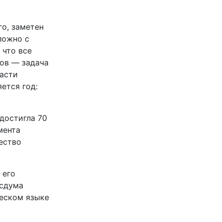
го, заметен
ложно с
 что все
тов — задача
асти
ется год:
достигла 70
мента
ество
 его
осдума
ческом языке