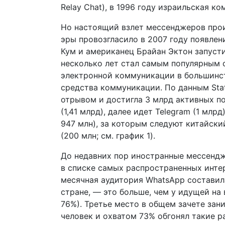
Relay Chat), в 1996 году израильская ком
Но настоящий взлет мессенджеров прои
эры провозгласило в 2007 году появлен
Кум и американец Брайан Эктон запуст
несколько лет стал самым популярным
электронной коммуникации в большинст
средства коммуникации. По данным Stat
отрывом и достигла 3 млрд активных п
(1,41 млрд), далее идет Telegram (1 млр
947 млн), за которым следуют китайский
(200 млн; см. график 1).
До недавних пор иностранные мессендж
в списке самых распространенных интер
месячная аудитория WhatsApp составила
стране, — это больше, чем у идущей на
76%). Третье место в общем зачете зан
человек и охватом 73% обгонял такие р