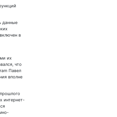
функций
ь данные
ских
включен в
ами их
вался, что
gram Павел
ния вполне
 прошлого
х интернет-
тся
мно-