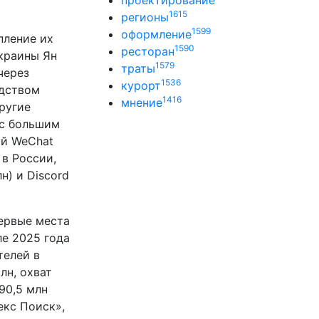
проектирование
1615
регионы
1599
оформление
пление их
1590
ресторан
Украины Ян
1579
траты
через
1536
курорт
едством
1416
мнение
ругие
 с большим
ий WeChat
 в России,
н) и Discord
первые места
ле 2025 года
телей в
лн, охват
90,5 млн
екс Поиск»,