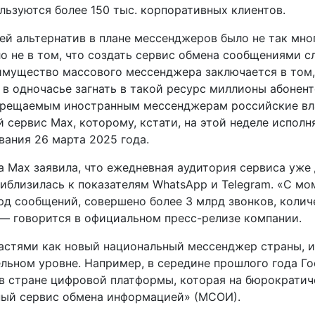
ользуются более 150 тыс. корпоративных клиентов.
ей альтернатив в плане мессенджеров было не так мно
ло не в том, что создать сервис обмена сообщениями с
имущество массового мессенджера заключается в том,
 в одночасье загнать в такой ресурс миллионы абонен
запрещаемым иностранным мессенджерам российские вл
сервис Max, которому, кстати, на этой неделе исполня
вания 26 марта 2025 года.
а Мах заявила, что ежедневная аудитория сервиса уже 
риблизилась к показателям WhatsApp и Telegram. «С мо
рд сообщений, совершено более 3 млрд звонков, колич
 — говорится в официальном пресс-релизе компании.
астями как новый национальный мессенджер страны, и
ельном уровне. Например, в середине прошлого года Г
 в стране цифровой платформы, которая на бюрократи
ный сервис обмена информацией» (МСОИ).