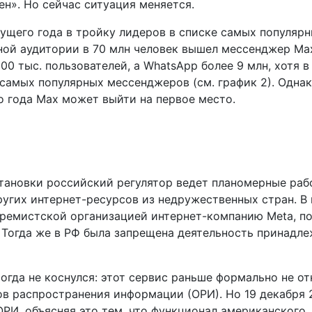
зен». Но сейчас ситуация меняется.
ущего года в тройку лидеров в списке самых популяр
ой аудитории в 70 млн человек вышел мессенджер Мах
00 тыс. пользователей, а WhatsApp более 9 млн, хотя в
самых популярных мессенджеров (см. график 2). Однак
о года Мах может выйти на первое место.
тановки российский регулятор ведет планомерные раб
угих интернет-ресурсов из недружественных стран. В
тремистской организацией интернет-компанию Meta, п
. Тогда же в РФ была запрещена деятельность принадл
гда не коснулся: этот сервис раньше формально не от
ов распространения информации (ОРИ). Но 19 декабря 
РИ, объясняя это тем, что функционал американского