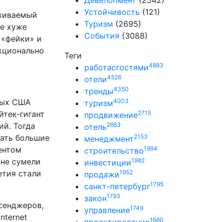
Девелопмент
(2542)
Устойчивость
(121)
рживаемый
Туризм
(2695)
не хуже
События
(3088)
 «фейки» и
нкционально
Теги
4883
работасгостями
4526
отели
4350
тренды
нных США
4003
туризм
йтек-гигант
2715
продвижение
й. Тогда
2663
отель
чать большие
2153
менеджмент
ентом
1994
строительство
 не сумели
1982
инвестиции
етия стали
1952
продажи
1795
санкт-петербург
1793
закон
ссенджеров,
1749
управление
nternet
1660