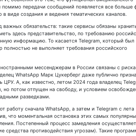
м помимо передачи сообщений появляется все больше 
 в виде создания и ведения тематических каналов.
д важных обязательств: такие сервисы обязаны хранит
иметь здесь представительство, по требованию россий
нную информацию. То касается Telegram, который был 
ор полностью не выполняет требования российского
 иностранными мессенджерам в России связаны с риск
делец WhatsApp Марк Цукерберг даже публично призна
 ЦРУ. А, как известно, летом 2024 года владелец Tele
, но потом отпущен на свободу, и условием освобожде
падными разведками.
т работу сначала WhatsApp, а затем и Telegram с лета
ив, что моментальная остановка этих самых популярны
еления. Постепенный процесс замедления осуществляе
е средства противодействия угрозам). Такие програм