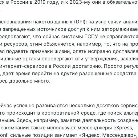
я в России в 2019 году, и к 2023-му они в обязательн
.
спознавания пакетов данных (DPI): на узле связи анал
ия запрещенных источников доступ к ним затормаживае
редполагают, что сейчас системы ТСПУ не справляются
 ресурсов, этим объясняется, например, то, что на пр
л подавать признаки жизни, опять исправно доставля
иальные органы опровергают эти утверждения, заявляя
нтернет-сервисов в России достаточно. Просто регул
, дает время перейти на другие разрешенные средства
ось довольно много.
ейчас успешно развиваются несколько десятков серви
о происходит в корпоративной среде, где поиск альт
ньше. Здесь, например, заметна деятельность созданн
ие компании также используют мессенджеры eXpress,
econf, сильные позиции занимает «Яндекс. Мессенджер»