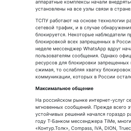
аппаратные комплексы начали внедрятьс
установлены на все узлы связи в стране
ТСПУ работают на основе технологии ра
сетевой трафик, и в случае обнаружен
блокируется. Некоторые наблюдатели п
блокировкой всех запрещенных в России
неделе мессенджер WhatsApp вдруг нача
пользователям сообщения. Однако офиц
ресурсов для блокировки запрещенных и
сжимая, то ослабляя хватку блокировок
коммуникации, которых в России остал
Максимальное общение
На российском рынке интернет-услуг с
мгновенных сообщений. Прежде всего эт
устойчивых решений начался гораздо ра
году Т-Банком мессенджера TiMe, мног
«Контур.Толк», Compass, IVA, DION, Tru