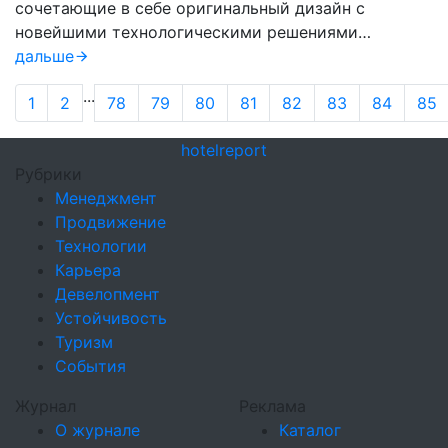
сочетающие в себе оригинальный дизайн с
новейшими технологическими решениями…
дальше
...
1
2
78
79
80
81
82
83
84
85
hotel
report
Рубрики
Менеджмент
Продвижение
Технологии
Карьера
Девелопмент
Устойчивость
Туризм
События
Журнал
Реклама
О журнале
Каталог