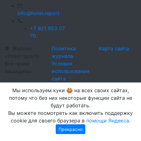
info@hotel.report
+7 921 953 07
70
©
Журнал
Политика
Карта сайта
«Hotel.report»
журнала
Все права
Условия
защищены
использования
сайта
Мы используем куки 🍪 на всех своих сайтах,
потому что без них некоторые функции сайта не
будут работать.
Вы можете посмотреть как включить поддержку
cookie для своего браузера в
помощи Яндекса
.
Прекрасно