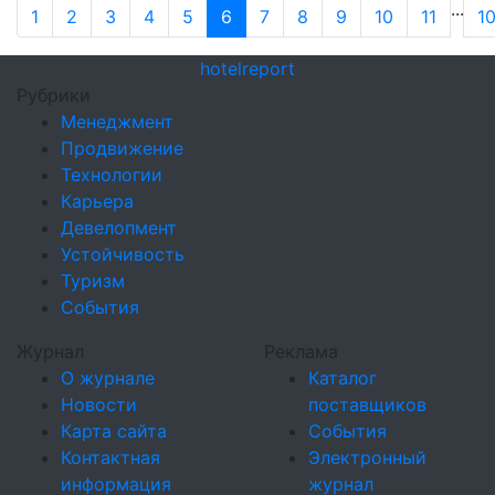
...
1
2
3
4
5
6
7
8
9
10
11
1
hotel
report
Рубрики
Менеджмент
Продвижение
Технологии
Карьера
Девелопмент
Устойчивость
Туризм
События
Журнал
Реклама
О журнале
Каталог
Новости
поставщиков
Карта сайта
События
Контактная
Электронный
информация
журнал