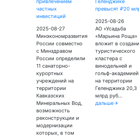
привлечением
Геленджике
частных
превысят ₽20 мл
инвестиций
2025-08-26
2025-08-27
АО «Усадьба
Минэкономразвития
«Марьина Роща»
России совместно
вложит в создан
с Минздравом
туристического
России определили
кластера с
11 санаторно-
винодельней и
курортных
гольф-академией
учреждений на
на территории
территории
Геленджика 20,3
Кавказских
млрд руб…
Минеральных Вод,
дальше
возможность
реконструкции и
модернизации
которых, в том