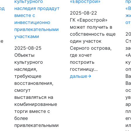
культурного
«Еврострой»
пр
рд
наследия продадут
«В
2025-08-22
вместе с
жи
ГК «Еврострой»
инвестиционно
от
может получить в
привлекательными
собственность еще
20
участками
ие
один участок
С
2025-08-25
Серного острова,
з
Объекты
где хочет
«А
культурного
построить
ку
наследия,
гостиницу…
оп
требующие
дальше
Ва
восстановления,
Ва
смогут
ос
выставляться на
у
комбинированные
ар
торги вместе с
пл
более
ег
привлекательными
ил