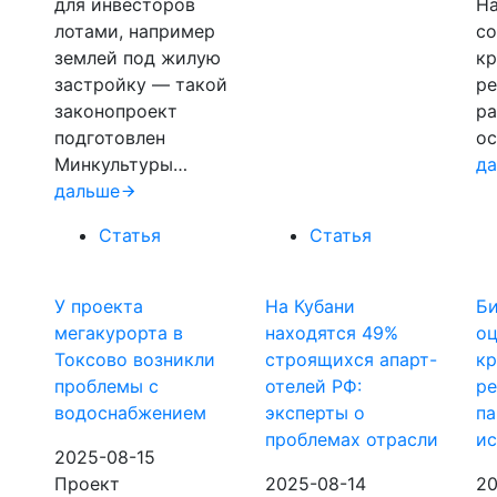
для инвесторов
На
лотами, например
со
землей под жилую
к
застройку — такой
ре
законопроект
р
подготовлен
ос
Минкультуры…
д
дальше
Статья
Статья
У проекта
На Кубани
Би
мегакурорта в
находятся 49%
оц
Токсово возникли
строящихся апарт-
кр
проблемы с
отелей РФ:
р
водоснабжением
эксперты о
па
проблемах отрасли
и
2025-08-15
Проект
2025-08-14
20