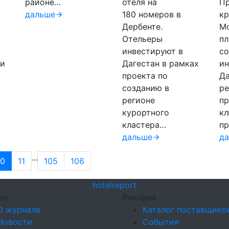
районе…
отеля на
П
дальше
180 номеров в
кр
Дербенте.
Мо
Отельеры
п
инвестируют в
со
ли
Дагестан в рамках
ин
проекта по
Д
созданию в
р
регионе
пр
курортного
к
кластера…
п
дальше
д
...
10
11
105
106
hotel
report
ал
Реклама
О журнале
Каталог поставщико
Новости
События