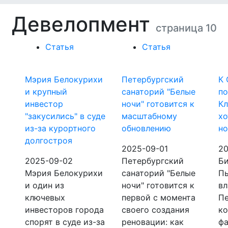
Девелопмент
страница 10
Статья
Статья
Мэрия Белокурихи
Петербургский
К 
и крупный
санаторий "Белые
п
инвестор
ночи" готовится к
Кл
"закусились" в суде
масштабному
хо
из-за курортного
обновлению
но
долгостроя
2025-09-01
20
2025-09-02
Петербургский
Би
Мэрия Белокурихи
санаторий "Белые
Пы
и один из
ночи" готовится к
вл
ключевых
первой с момента
П
инвесторов города
своего создания
ко
спорят в суде из-за
реновации: как
фа