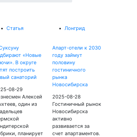
Статья
Лонгрид
Суксуну
Апарт-отели к 2030
одбирают «Новые
году займут
ючи». В округе
половину
тят построить
гостиничного
вый санаторий
рынка
Новосибирска
25-08-29
знесмен Алексей
2025-08-28
хтеев, один из
Гостиничный рынок
адельцев
Новосибирска
ермской
активно
ндитерской
развивается за
брики, планирует
счет апартаментов.