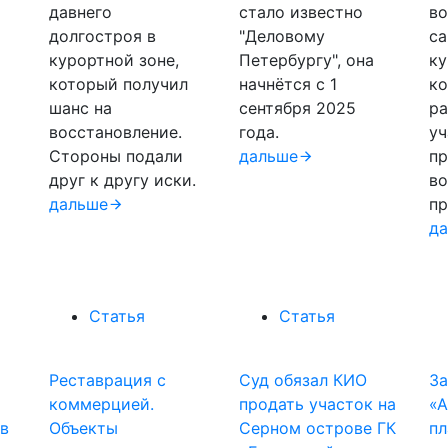
давнего
стало известно
во
долгостроя в
"Деловому
са
курортной зоне,
Петербургу", она
к
который получил
начнётся с 1
ко
шанс на
сентября 2025
ра
восстановление.
года.
уч
Стороны подали
дальше
пр
друг к другу иски.
во
дальше
п
д
Статья
Статья
Реставрация с
Суд обязал КИО
З
коммерцией.
продать участок на
«А
в
Объекты
Серном острове ГК
пл