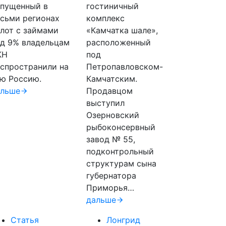
пущенный в
гостиничный
сьми регионах
комплекс
лот с займами
«Камчатка шале»,
д 9% владельцам
расположенный
КН
под
спространили на
Петропавловском-
ю Россию.
Камчатским.
альше
Продавцом
выступил
Озерновский
рыбоконсервный
завод № 55,
подконтрольный
структурам сына
губернатора
Приморья…
дальше
Статья
Лонгрид