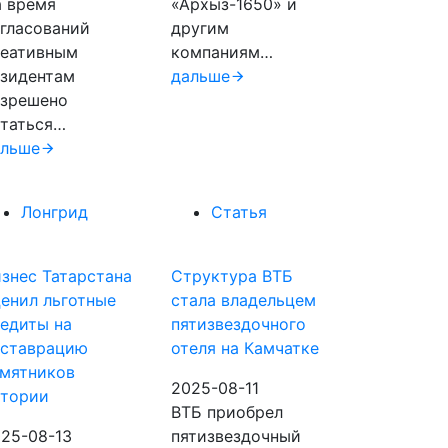
 время
«Архыз-1650» и
гласований
другим
реативным
компаниям…
зидентам
дальше
азрешено
таться…
альше
Лонгрид
Статья
знес Татарстана
Структура ВТБ
енил льготные
стала владельцем
едиты на
пятизвездочного
еставрацию
отеля на Камчатке
мятников
2025-08-11
стории
ВТБ приобрел
25-08-13
пятизвездочный