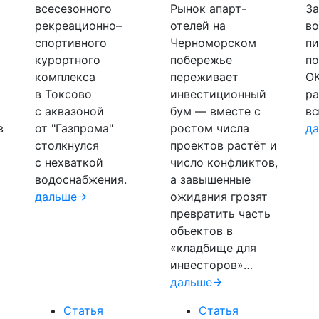
всесезонного
Рынок апарт-
За
рекреационно–
отелей на
во
спортивного
Черноморском
пи
курортного
побережье
по
комплекса
переживает
О
в Токсово
инвестиционный
ра
с аквазоной
бум — вместе с
вс
в
от "Газпрома"
ростом числа
д
столкнулся
проектов растёт и
с нехваткой
число конфликтов,
водоснабжения.
а завышенные
дальше
ожидания грозят
превратить часть
объектов в
«кладбище для
инвесторов»…
дальше
Статья
Статья