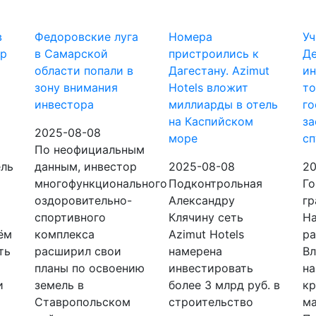
в
Федоровские луга
Номера
Уч
ор
в Самарской
пристроились к
Де
и
области попали в
Дагестану. Azimut
ин
зону внимания
Hotels вложит
то
инвестора
миллиарды в отель
го
на Каспийском
за
2025-08-08
море
сп
По неофициальным
ель
данным, инвестор
2025-08-08
20
многофункционального
Подконтрольная
Го
оздоровительно-
Александру
гр
спортивного
Клячину сеть
Н
ём
комплекса
Azimut Hotels
ра
ть
расширил свои
намерена
Вл
планы по освоению
инвестировать
на
и
земель в
более 3 млрд руб. в
кр
р
Ставропольском
строительство
ма