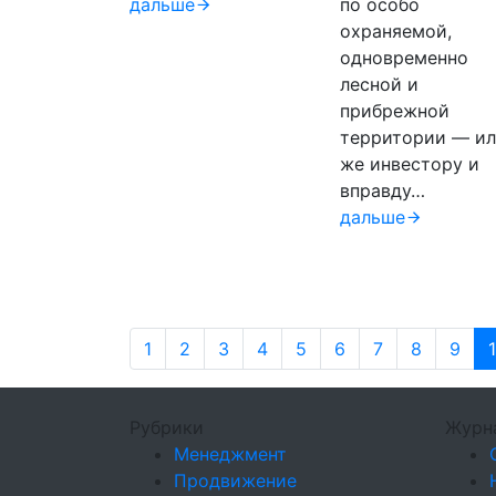
дальше
по особо
охраняемой,
одновременно
лесной и
прибрежной
территории — и
же инвестору и
вправду…
дальше
1
2
3
4
5
6
7
8
9
Рубрики
Журн
Менеджмент
Продвижение