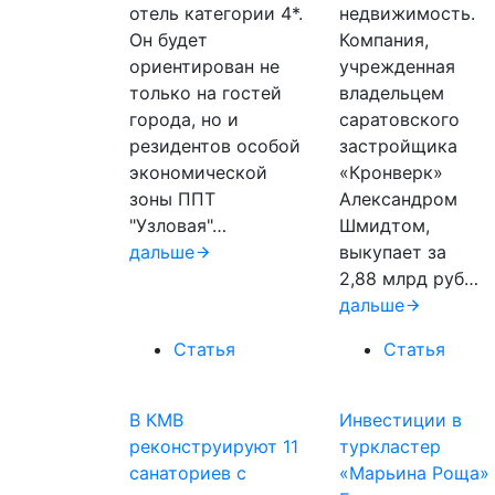
отель категории 4*.
недвижимость.
Он будет
Компания,
ориентирован не
учрежденная
только на гостей
владельцем
города, но и
саратовского
резидентов особой
застройщика
экономической
«Кронверк»
зоны ППТ
Александром
"Узловая"…
Шмидтом,
дальше
выкупает за
2,88 млрд руб…
дальше
Статья
Статья
В КМВ
Инвестиции в
реконструируют 11
туркластер
санаториев с
«Марьина Роща» 