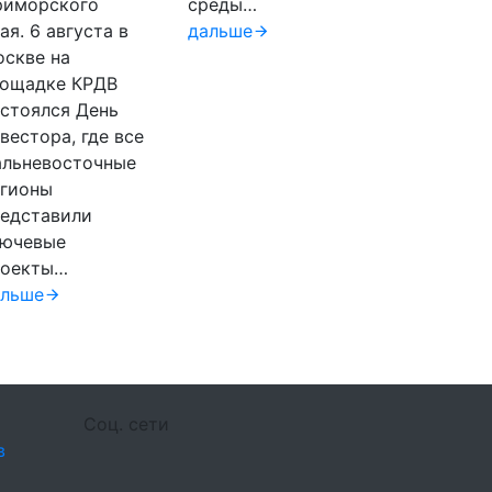
риморского
среды…
ая. 6 августа в
дальше
скве на
лощадке КРДВ
стоялся День
вестора, где все
альневосточные
егионы
едставили
лючевые
роекты…
альше
Соц. сети
в