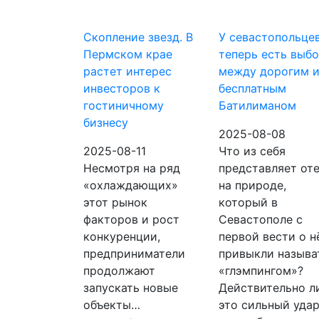
Скопление звезд. В
У севастопольце
Пермском крае
теперь есть выб
растет интерес
между дорогим 
инвесторов к
бесплатным
гостиничному
Батилиманом
бизнесу
2025-08-08
2025-08-11
Что из себя
Несмотря на ряд
представляет от
«охлаждающих»
на природе,
этот рынок
который в
факторов и рост
Севастополе с
конкуренции,
первой вести о н
предприниматели
привыкли называ
продолжают
«глэмпингом»?
запускать новые
Действительно л
объекты…
это сильный уда