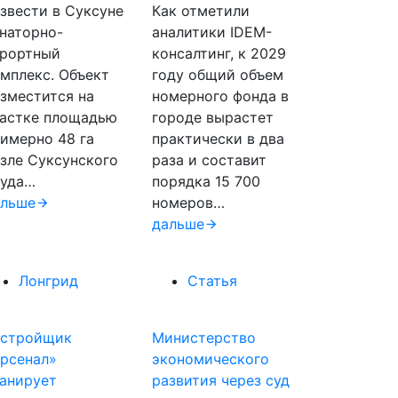
звести в Суксуне
Как отметили
наторно-
аналитики IDEM-
урортный
консалтинг, к 2029
мплекс. Объект
году общий объем
зместится на
номерного фонда в
астке площадью
городе вырастет
имерно 48 га
практически в два
зле Суксунского
раза и составит
руда…
порядка 15 700
альше
номеров…
дальше
Лонгрид
Статья
астройщик
Министерство
рсенал»
экономического
анирует
развития через суд