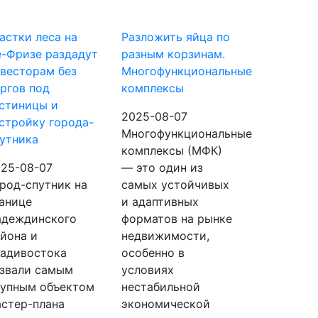
астки леса на
Разложить яйца по
-Фризе раздадут
разным корзинам.
весторам без
Многофункциональные
ргов под
комплексы
стиницы и
2025-08-07
стройку города-
Многофункциональные
утника
комплексы (МФК)
25-08-07
— это один из
род-спутник на
самых устойчивых
анице
и адаптивных
адеждинского
форматов на рынке
йона и
недвижимости,
адивостока
особенно в
звали самым
условиях
упным объектом
нестабильной
стер-плана
экономической