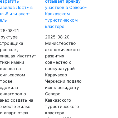
евратить
отзывает аренду
авилов Лофт» в
участков в Северо-
льё или апарт-
Кавказском
ель
туристическом
кластере
25-08-21
труктура
2025-08-20
астройщика
Министерство
рсенал»,
экономического
пившая Институт
развития
тики имени
совместно с
вилова на
прокуратурой
сильевском
Карачаево-
трове,
Черкесии подало
ведомила
иск к резиденту
ендаторов о
Северо-
анах создать на
Кавказского
о месте жилье
туристического
и апарт-отель.
кластера