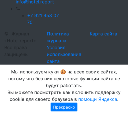
info@hotel.report
+7 921 953 07
70
©
Журнал
Политика
Карта сайта
«Hotel.report»
журнала
Все права
Условия
защищены
использования
сайта
Мы используем куки 🍪 на всех своих сайтах,
потому что без них некоторые функции сайта не
будут работать.
Вы можете посмотреть как включить поддержку
cookie для своего браузера в
помощи Яндекса
.
Прекрасно