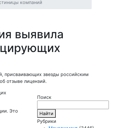
остиницы компаний
ия выявила
фицирующих
ий, присваивающих звезды российским
об отзыве лицензий.
Поиск
ции. Это
Найти
Рубрики