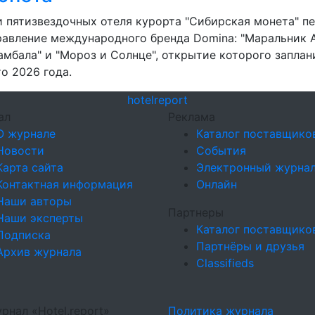
и пятизвездочных отеля курорта "Сибирская монета" п
равление международного бренда Domina: "Маральник Alt
амбала" и "Мороз и Солнце", открытие которого заплан
то 2026 года.
hotel
report
ал
Реклама
О журнале
Каталог поставщико
Новости
События
Карта сайта
Электронный журна
Контактная информация
Онлайн
Наши авторы
Партнеры
Наши эксперты
Каталог поставщико
Подписка
Партнёры и друзья
Архив журнала
Classifieds
рнал «Hotel.report»
Политика журнала