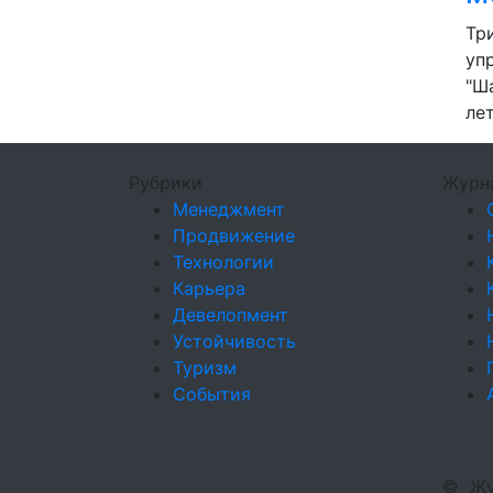
Тр
уп
"Ш
ле
Рубрики
Журн
Менеджмент
Продвижение
Технологии
Карьера
Девелопмент
Устойчивость
Туризм
События
©
Жу