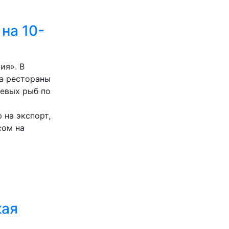
на 10-
ия». В
ва рестораны
севых рыб по
на экспорт,
сом на
кая