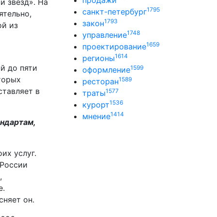
продажи
и звезд». На
1795
санкт-петербург
ятельно,
1793
закон
ой из
1748
управление
1659
проектирование
1614
регионы
й до пяти
1599
оформление
оторых
1589
ресторан
ставляет в
1577
траты
1536
курорт
1414
мнение
ндартам,
их услуг.
 России
,
е.
няет он.