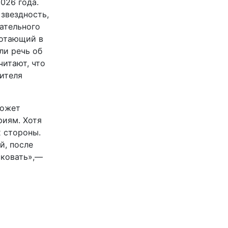
026 года.
 звездность,
ательного
ботающий в
ли речь об
читают, что
ителя
может
риям. Хотя
х стороны.
й, после
сковать»,—