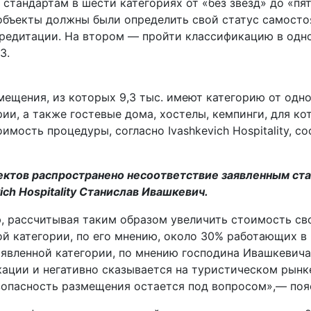
стандартам в шести категориях от «без звезд» до «пят
, объекты должны были определить свой статус самосто
кредитации. На втором — пройти классификацию в одн
3.
змещения, из которых 9,3 тыс. имеют категорию от одно
рии, а также гостевые дома, хостелы, кемпинги, для к
имость процедуры, согласно Ivashkevich Hospitality, со
ктов распространено несоответствие заявленным ста
ch Hospitality Станислав Ивашкевич.
, рассчитывая таким образом увеличить стоимость сво
ой категории, по его мнению, около 30% работающих в
аявленной категории, по мнению господина Ивашкевича
ации и негативно сказывается на туристическом рынк
зопасность размещения остается под вопросом»,— пояс