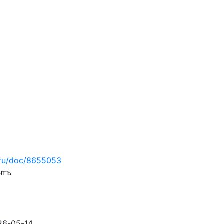
.ru/doc/8655053
нтъ
26-05-14