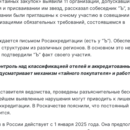
 «тайных закупок» выявили 11 организаций, допускавш
и присваивании им звезд, рассказал собеседник “Ъ”, 
мпании были приглашены к очному участию в совещании
зациями обязательных требований, состоявшемся в
дается письмом Росаккредитации (есть у “Ъ”). Обесп
 структурам из различных регионов. В основном это н
подтвердили “Ъ” факт своего участия.
контроль над классификацией отелей и аккредитованн
дусматривает механизм «тайного покупателя» и работ
дставителя ведомства, проведены разъяснительные бе
нейшем выявленные нарушения могут приводить к лиш
ккредитации. В Роскачестве пояснили, что постоянный
ится.
в России действует с 1 января 2025 года. Она предпол