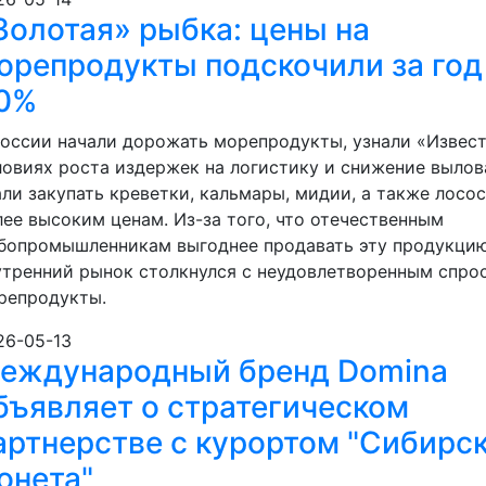
Золотая» рыбка: цены на
орепродукты подскочили за год 
0%
России начали дорожать морепродукты, узнали «Извест
ловиях роста издержек на логистику и снижение выло
али закупать креветки, кальмары, мидии, а также лосо
лее высоким ценам. Из-за того, что отечественным
бопромышленникам выгоднее продавать эту продукцию 
утренний рынок столкнулся с неудовлетворенным спро
репродукты.
26-05-13
еждународный бренд Domina
бъявляет о стратегическом
артнерстве c курортом "Сибирс
онета"