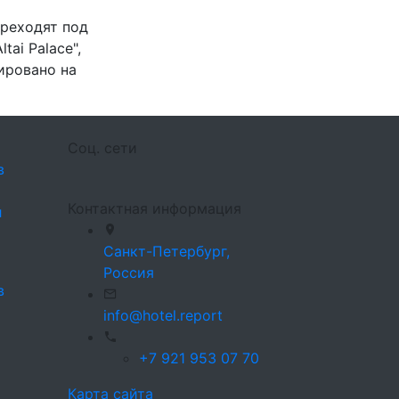
ереходят под
ai Palace",
ировано на
Соц. сети
в
Контактная информация
л
Санкт-Петербург,
Россия
в
info@hotel.report
+7 921 953 07 70
Карта сайта