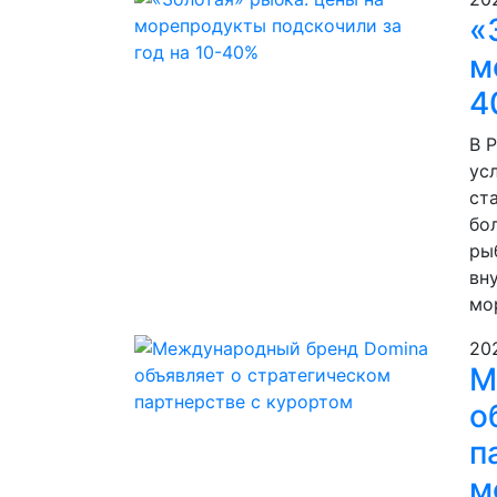
«
м
4
В 
ус
ст
бо
ры
вн
мо
20
М
о
п
м