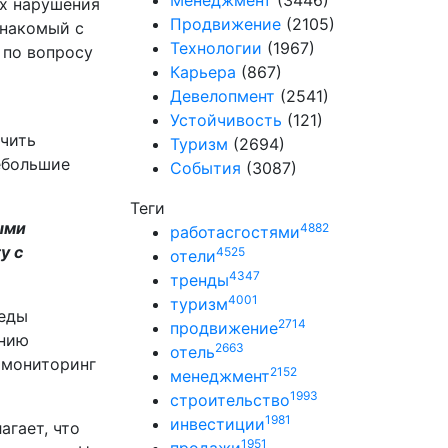
Менеджмент
(3446)
их нарушения
Продвижение
(2105)
знакомый с
Технологии
(1967)
 по вопросу
Карьера
(867)
Девелопмент
(2541)
Устойчивость
(121)
ечить
Туризм
(2694)
ебольшие
События
(3087)
Теги
ыми
4882
работасгостями
у с
4525
отели
4347
тренды
4001
туризм
седы
2714
продвижение
ению
2663
отель
 мониторинг
2152
менеджмент
1993
строительство
1981
инвестиции
агает, что
1951