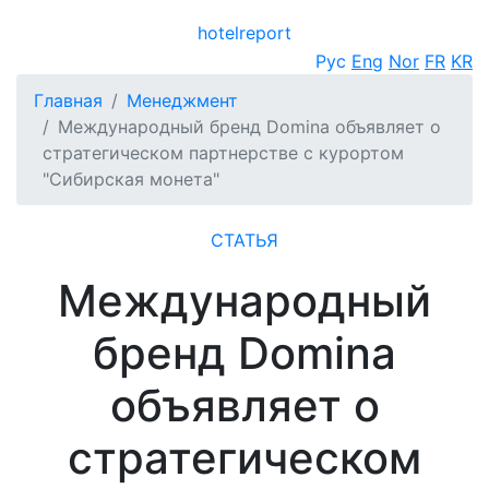
hotel
report
Открыть меню
Рус
Eng
Nor
FR
KR
Главная
Менеджмент
Международный бренд Domina объявляет о
стратегическом партнерстве c курортом
"Сибирская монета"
СТАТЬЯ
Международный
бренд Domina
объявляет о
стратегическом