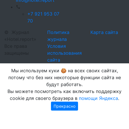
info@hotel.report
+7 921 953 07
70
©
Журнал
Политика
Карта сайта
«Hotel.report»
журнала
Все права
Условия
защищены
использования
сайта
Мы используем куки 🍪 на всех своих сайтах,
потому что без них некоторые функции сайта не
будут работать.
Вы можете посмотреть как включить поддержку
cookie для своего браузера в
помощи Яндекса
.
Прекрасно