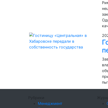
Ри
не
за
Од
ка
20
Г
п
За
вл
об
пр
пы
Рубрики
Журн
Менеджмент