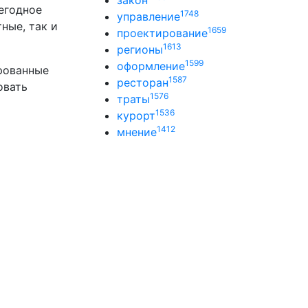
закон
жегодное
1748
управление
ные, так и
1659
проектирование
1613
регионы
1599
оформление
ированные
1587
ресторан
овать
1576
траты
1536
курорт
1412
мнение