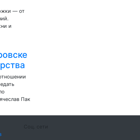
ржки — от
ний.
ни и
ровске
арства
 отношении
редать
ло
Вячеслав Пак
Соц. сети
в