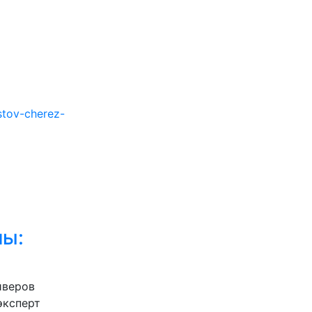
stov-cherez-
ны:
йверов
эксперт