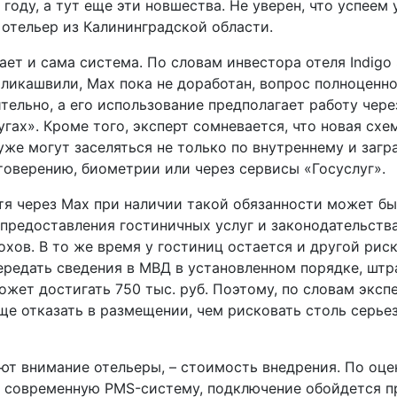
году, а тут еще эти новшества. Не уверен, что успеем
u отельер из Калининградской области.
т и сама система. По словам инвестора отеля Indigo 
мликашвили, Max пока не доработан, вопрос полноценн
тельно, а его использование предполагает работу чере
угах». Кроме того, эксперт сомневается, что новая сх
уже могут заселяться не только по внутреннему и заг
товерению, биометрии или через сервисы «Госуслуг».
тя через Max при наличии такой обязанности может б
предоставления гостиничных услуг и законодательств
хов. В то же время у гостиниц остается и другой риск
передать сведения в МВД в установленном порядке, штр
ет достигать 750 тыс. руб. Поэтому, по словам экспе
ще отказать в размещении, чем рисковать столь серь
ют внимание отельеры, – стоимость внедрения. По оце
т современную PMS-систему, подключение обойдется п