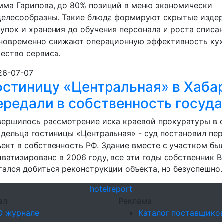
мма Гарипова, до 80% позиций в меню экономически
целесообразны. Такие блюда формируют скрытые изде
купок и хранения до обучения персонала и роста списа
новременно снижают операционную эффективность кух
чество сервиса.
26-07-07
остиницу «Центральная» в Хаба
ередали в собственность госуд
вершилось рассмотрение иска краевой прокуратуры в
адельца гостиницы «Центральная» - суд постановил пе
ъект в собственность РФ. Здание вместе с участком бы
иватизировано в 2006 году, все эти годы собственник 
тался добиться реконструкции объекта, но безуспешно.
hotel
report
ал
Реклама
О журнале
Каталог поставщико