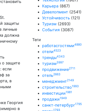
Технологии
(1967)
 установить
Карьера
(867)
Девелопмент
(2541)
St.
Устойчивость
(121)
ой защиты
Туризм
(2693)
з личные
События
(3087)
ема должна
Теги
раничному
4880
работасгостями
4523
отели
ыть
4343
тренды
а о защите
3997
туризм
: если
2711
продвижение
аф за
2663
отель
рта, в
2149
менеджмент
езными
1993
строительство
1981
инвестиции
1949
продажи
нке Георгия
1795
санкт-петербург
римерно в
1793