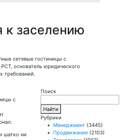
я к заселению
упные сетевые гостиницы с
 РСТ, основатель юридического
х требований.
Поиск
ницы с
Найти
ит
Рубрики
онал.
Менеджмент
(3445)
Продвижение
(2103)
и шатко ни