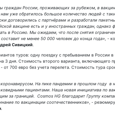
ы граждан России, проживающих за рубежом, в вакци
К нам уже обратилось большое количество людей с так
оки договорились с партнёрами и разработали пакетн
йской вакцине есть и у иностранных граждан, однако 
ать в Россию. Мы ожидаем, что после снятия ограниче
составит не менее 50 000 человек до конца года»,
- к
дрей Сивицкий
.
иантов туров: одну поездку с пребыванием в России в 
 на 3 дня. Стоимость второго варианта, включающего 
- от 700 евро без учета перелета. Стоимость тура сро
с коронавирусом. На пике пандемии в прошлом году в 
 ковидными пациентами. Наша новая инициатива по ва
щим за границей.
Cosmos HG
благодарит Группу компа
инание по вакцинации соотечественников»
, - резюмир
н
.