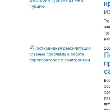
к
и
Тур
за
ту
ры
20
П
п
с
Во
об
ор
ра
аг
пе