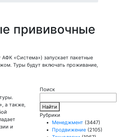
ые прививочные
у АФК «Система») запускает пакетные
жом. Туры будут включать проживание,
Поиск
туры.
, а также,
Найти
бой
Рубрики
ладает
Менеджмент
(3447)
Азии и
Продвижение
(2105)