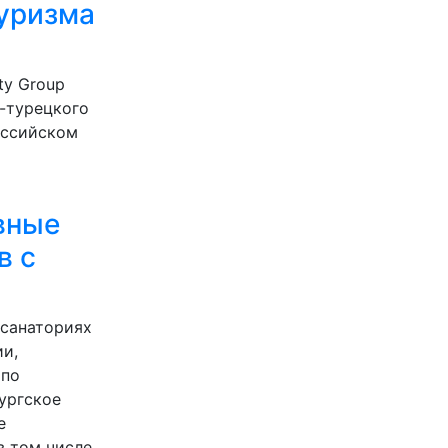
туризма
ity Group
-турецкого
оссийском
вные
в с
 санаториях
ии,
 по
ургское
е
в том числе