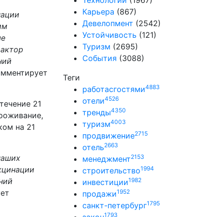
Технологии
(1967)
Карьера
(867)
нации
Девелопмент
(2542)
им
Устойчивость
(121)
ые
Туризм
(2695)
фактор
События
(3088)
ний
омментирует
Теги
4883
работасгостями
4526
отели
течение 21
4350
тренды
проживание,
4003
туризм
ком на 21
2715
продвижение
2663
отель
наших
2153
менеджмент
кцинации
1994
строительство
ний
1982
инвестиции
ует
1952
продажи
1795
санкт-петербург
1793