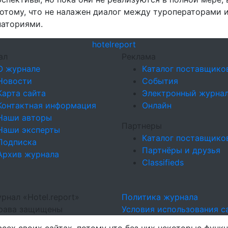
потому, что не налажен диалог между туроператорами 
наториями.
hotel
report
ал
Реклама
О журнале
Каталог поставщико
Новости
События
Карта сайта
Электронный журна
Контактная информация
Онлайн
Наши авторы
Партнеры
Наши эксперты
Каталог поставщико
Подписка
Партнёры и друзья
Архив журнала
Classifieds
рнал «Hotel.report»
Политика журнала
права защищены
Условия использования с
сех своих сайтах, потому что без них некоторые функц