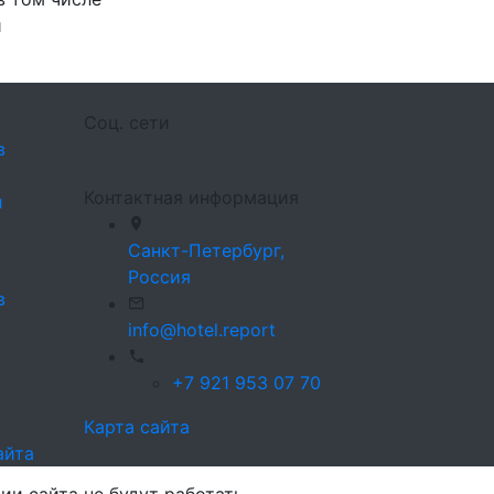
и
Соц. сети
в
Контактная информация
л
Санкт-Петербург,
Россия
в
info@hotel.report
+7 921 953 07 70
Карта сайта
айта
ии сайта не будут работать.