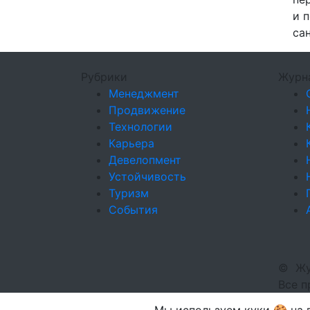
и 
са
Рубрики
Журн
Менеджмент
Продвижение
Технологии
Карьера
Девелопмент
Устойчивость
Туризм
События
©
Жу
Все 
Мы используем куки 🍪 на в