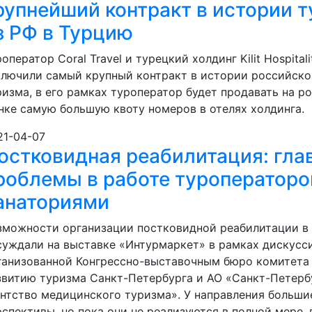
рупнейший контракт в истории 
з РФ в Турцию
оператор Coral Travel и турецкий холдинг Kilit Hospital
ключили самый крупный контракт в истории российско
ризма, в его рамках туроператор будет продавать на р
нке самую большую квоту номеров в отелях холдинга.
21-04-07
остковидная реабилитация: гла
роблемы в работе туроператоро
анаториями
зможности организации постковидной реабилитации в
суждали на выставке «Интурмаркет» в рамках дискусс
ганизованной Конгрессно-выставочным бюро комитета
звитию туризма Санкт-Петербурга и АО «Санкт-Петерб
ентство медицинского туризма». У направления больши
рспективы, но пока они не реализуются в полной мере, 