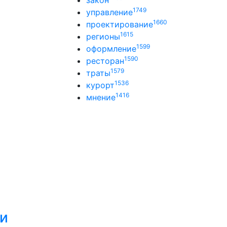
закон
1749
управление
1660
проектирование
1615
регионы
1599
оформление
1590
ресторан
1579
траты
1536
курорт
1416
мнение
ли