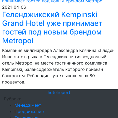
2021-04-06
Геленджикский Kempinski
Grand Hotel уже принимает
гостей под новым брендом
Metropol
Компания миллиардера Александра Клячина «Гледен
Инвест» открыла в Геленджике пятизвездночный
отель Metropol на месте гостиничного комплекса
Kempinski, балансодержатель которого признан
банкротом. Ребрендинг уже выполнен на 80
процентов.
hotel
report
Рубрики
Менеджмент
Продвижение
Технологии