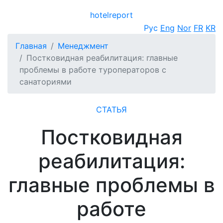
hotel
report
Открыть меню
Рус
Eng
Nor
FR
KR
Главная
Менеджмент
Постковидная реабилитация: главные
проблемы в работе туроператоров с
санаториями
СТАТЬЯ
Постковидная
реабилитация:
главные проблемы в
работе