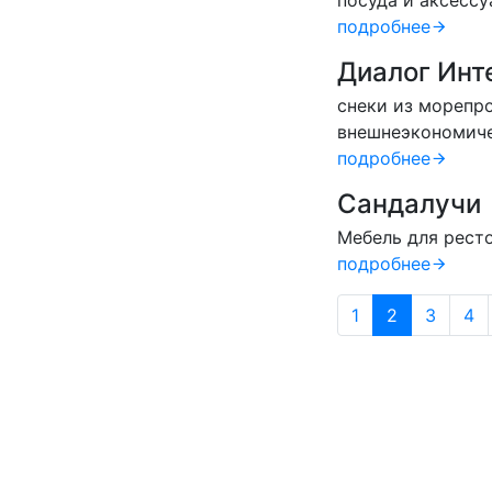
посуда и аксессу
подробнее
Диалог Инт
снеки из морепр
внешнеэкономиче
подробнее
Сандалучи
Мебель для ресто
подробнее
1
2
3
4