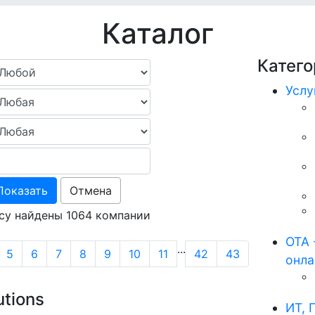
Каталог
Катего
Услу
Показать
Отмена
су найдены 1064 компании
ОТА 
...
5
6
7
8
9
10
11
42
43
онл
tions
ИТ, 