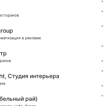
есторанов
group
оматизация в рекламе
тр
оранов
ght, Студия интерьера
ана
ебельный рай)