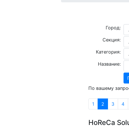
Город:
Секция:
Категория:
Название:
По вашему запро
1
2
3
4
HoReCa Solu