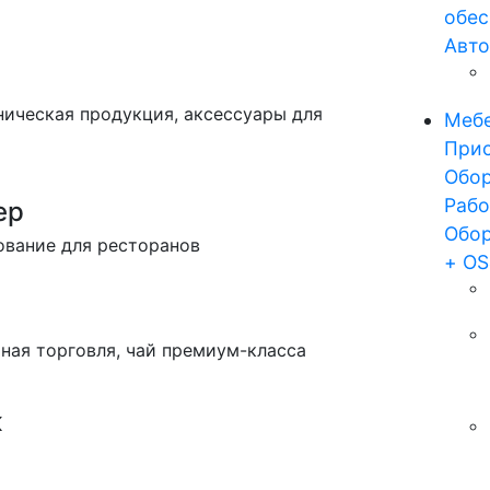
обес
Авто
ническая продукция, аксессуары для
Мебе
Прис
Обор
Рабо
ер
Обор
ование для ресторанов
+ OS
ная торговля, чай премиум-класса
к