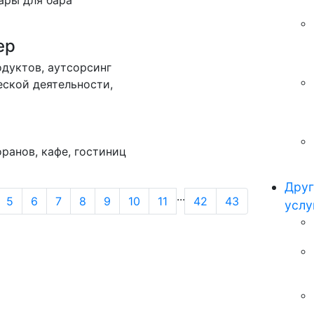
ары для бара
ер
одуктов, аутсорсинг
ской деятельности,
ранов, кафе, гостиниц
Друг
...
5
6
7
8
9
10
11
42
43
услу