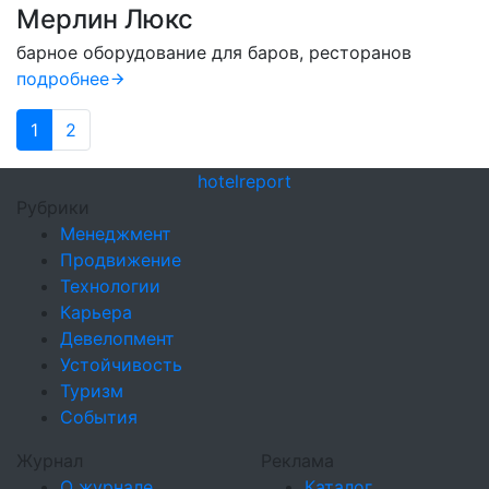
Мерлин Люкс
барное оборудование для баров, ресторанов
подробнее
1
2
hotel
report
Рубрики
Менеджмент
Продвижение
Технологии
Карьера
Девелопмент
Устойчивость
Туризм
События
Журнал
Реклама
О журнале
Каталог