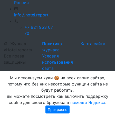
Россия
info@hotel.report
+7 921 953 07
70
©
Журнал
Политика
Карта сайта
«Hotel.report»
журнала
Все права
Условия
защищены
использования
сайта
Мы используем куки 🍪 на всех своих сайтах,
потому что без них некоторые функции сайта не
будут работать.
Вы можете посмотреть как включить поддержку
cookie для своего браузера в
помощи Яндекса
.
Прекрасно