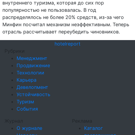
внутреннего туризма, которая до сих пор
популярностью не пользовалась. В год
распределялось не более 20% средств, из-за чего
Минфин посчитал механизм неэффективным. Теперь
отрасль рассчитывает переубедить чиновников.
hotel
report
Рубрики
Менеджмент
Продвижение
Технологии
Карьера
Девелопмент
Устойчивость
Туризм
События
Журнал
Реклама
О журнале
Каталог