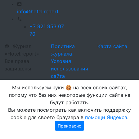
info@hotel.report
+7 921 953 07
70
©
Журнал
Политика
Карта сайта
«Hotel.report»
журнала
Все права
Условия
защищены
использования
сайта
Мы используем куки 🍪 на всех своих сайтах,
потому что без них некоторые функции сайта не
будут работать.
Вы можете посмотреть как включить поддержку
cookie для своего браузера в
помощи Яндекса
.
Прекрасно