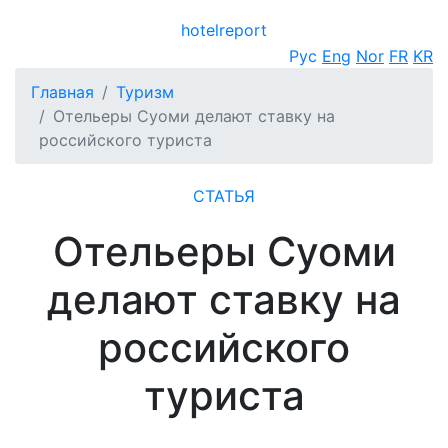
hotel
report
Открыть меню
Рус
Eng
Nor
FR
KR
Главная
Туризм
Отельеры Суоми делают ставку на
российского туриста
СТАТЬЯ
Отельеры Суоми
делают ставку на
российского
туриста