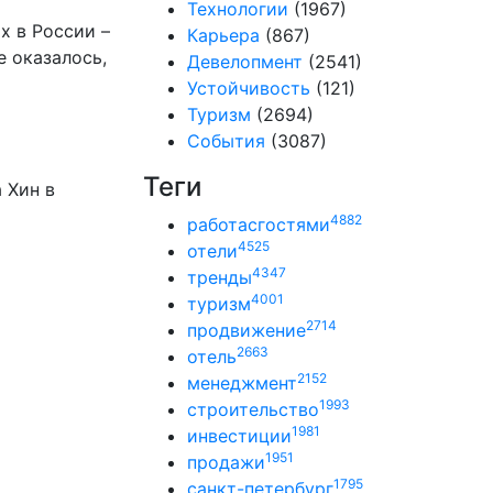
Технологии
(1967)
х в России –
Карьера
(867)
е оказалось,
Девелопмент
(2541)
Устойчивость
(121)
Туризм
(2694)
События
(3087)
Теги
 Хин в
4882
работасгостями
4525
отели
4347
тренды
4001
туризм
2714
продвижение
2663
отель
2152
менеджмент
1993
строительство
1981
инвестиции
1951
продажи
1795
санкт-петербург