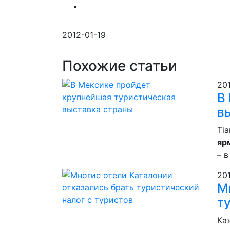
2012-01-19
Похожие статьи
20
В
в
Tia
яр
– 
20
М
т
Ка