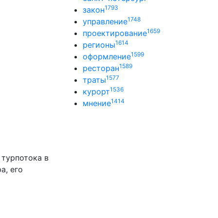
1793
закон
1748
управление
1659
проектирование
1614
регионы
1599
оформление
1589
ресторан
1577
траты
1536
курорт
1414
мнение
 турпотока в
а, его