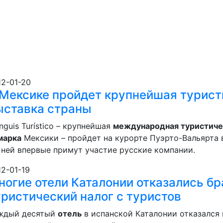
12-01-20
 Мексике пройдет крупнейшая турист
ыставка страны
nguis Turístico – крупнейшая
международная туристиче
марка
Мексики – пройдет на курорте Пуэртo-Вальярта в
в ней впервые примут участие русские компании.
12-01-19
ногие отели Каталонии отказались бр
уристический налог с туристов
ждый десятый
отель
в испанской Каталонии отказался 