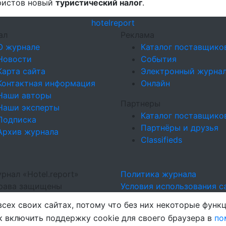
ристов новый
туристический налог
.
hotel
report
ал
Реклама
О журнале
Каталог поставщико
Новости
События
Карта сайта
Электронный журна
Контактная информация
Онлайн
Наши авторы
Партнеры
Наши эксперты
Каталог поставщико
Подписка
Партнёры и друзья
Архив журнала
Classifieds
рнал «Hotel.report»
Политика журнала
права защищены
Условия использования с
сех своих сайтах, потому что без них некоторые функц
 включить поддержку cookie для своего браузера в
по