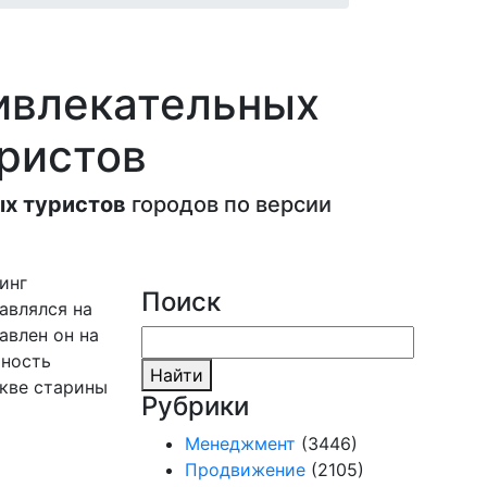
ривлекательных
уристов
х туристов
городов по версии
инг
Поиск
авлялся на
авлен он на
чность
Найти
скве старины
Рубрики
Менеджмент
(3446)
Продвижение
(2105)