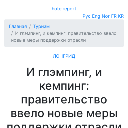
hotel
report
Открыть меню
Рус
Eng
Nor
FR
KR
Главная
Туризм
И глэмпинг, и кемпинг: правительство ввело
новые меры поддержки отрасли
ЛОНГРИД
И глэмпинг, и
кемпинг:
правительство
ввело новые меры
поддержки отрасли