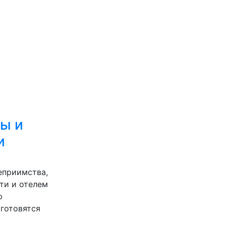
ы и
и
еприимства,
ти и отелем
ю
готовятся