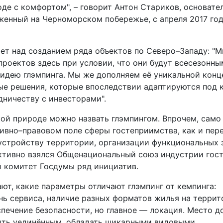
де с комфортом", – говорит Антон Стариков, основател
оженный на Черноморском побережье, с апреля 2017 год
ает над созданием ряда объектов по Северо–Западу: "
роектов здесь при условии, что они будут всесезонны
дею глэмпинга. Мы же дополняем её уникальной конц
вые решения, которые впоследствии адаптируются под 
дничеству с инвесторами".
кой природе можно назвать глэмпингом. Впрочем, само
тивно–правовом поле сферы гостеприимства, как и пер
оустройству территории, организации функциональных 
активно взялся Общенациональный союз индустрии гос
й комитет Госдумы ряд инициатив.
ют, какие параметры отличают глэмпинг от кемпинга:
нь сервиса, наличие разных форматов жилья на терри
спечение безопасности, но главное — локация. Место 
ыть уединённым, обладать шикарными видовыми