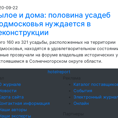
20-09-22
ылое и дома: половина усадеб
одмосковья нуждается в
еконструкции
его 160 из 321 усадьбы, расположенных на территории
дмосковья, находятся в удовлетворительном состоянии
нные прозвучали на форуме владельцев исторических у
стоявшемся в Солнечногорском округе области.
hotel
report
ал
Реклама
О журнале
Каталог поставщико
Новости
События
Карта сайта
Электронный журна
Контактная информация
Онлайн
Наши авторы
Партнеры
Наши эксперты