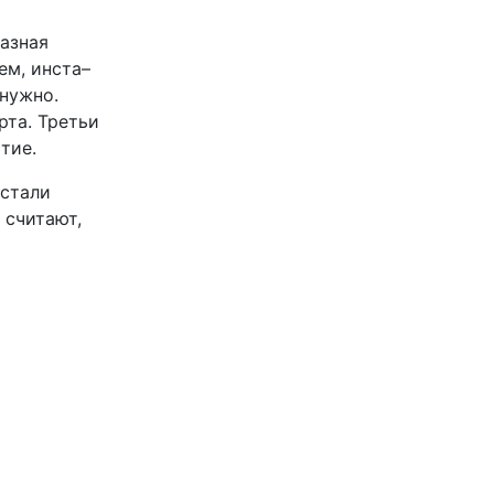
разная
ем, инста–
 нужно.
рта. Третьи
тие.
 стали
 считают,