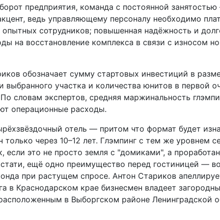
оборот предприятия, команда с постоянной занятостью
акцент, ведь управляющему персоналу необходимо пла
ять опытных сотрудников; повышенная надёжность и дол
оды на восстановление комплекса в связи с износом н
риков обозначает сумму стартовых инвестиций в разм
и выбранного участка и количества юнитов в первой о
 По словам экспертов, средняя маржинальность глэмпи
ют операционные расходы.
ырёхзвёздочный отель — притом что формат будет изн
 только через 10–12 лет. Глэмпинг с тем же уровнем с
, если это не просто земля с "домиками", а проработа
 кстати, ещё одно преимущество перед гостиницей — 
онда при растущем спросе. Антон Стариков апеллируе
а в Краснодарском крае бизнесмен владеет загородн
 расположенным в Выборгском районе Ленинградской о