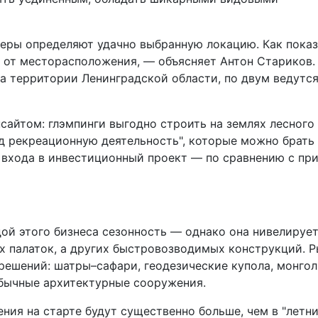
ьеры определяют удачно выбранную локацию. Как пока
ит от месторасположения, — объясняет Антон Стариков
а территории Ленинградской области, по двум ведутс
айтом: глэмпинги выгодно строить на землях лесного
д рекреационную деятельность", которые можно брать
г входа в инвестиционный проект — по сравнению с пр
ой этого бизнеса сезонность — однако она нивелируе
х палаток, а других быстровозводимых конструкций. 
решений: шатры–сафари, геодезические купола, монгол
бычные архитектурные сооружения.
ия на старте будут существенно больше, чем в "летни