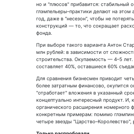
но и "плюсов" прибавится: стабильный 
глэмпельеры–практики делают на этом 
год, даже в "несезон", чтобы не потер
конструкций — то, что сокращает расх
фонда.
При выборе такого варианта Антон Ста
млн рублей: в зависимости от сложност
строительства. Окупаемость — 4–5 лет.
составляет 40%, оставшиеся 60% съеда
Для сравнения бизнесмен приводит чет
более затратным финансово, окупится он
"отработает" вложения в указанный срок
концептуально интересный продукт. И,
органического расширения номерного ф
конкретным примерам: помимо глэмпинг
четыре звезды "Царство–Королевство",
Только распробовали