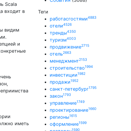
События
(3088)
ь Scala
а входит в
Теги
4883
работасгостями
4526
отели
Мы видим
4350
тренды
ми.
4003
туризм
епцией и
2715
продвижение
конкретные
2663
отель
2153
менеджмент
1994
строительство
1982
инвестиции
ечень
1952
продажи
зон,
1795
санкт-петербург
теприимства
1793
закон
1749
управление
1660
проектирование
тории
1615
регионы
должно иметь
1599
оформление
1590