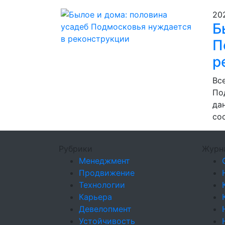
20
Б
П
р
Вс
По
да
со
Рубрики
Журн
Менеджмент
Продвижение
Технологии
Карьера
Девелопмент
Устойчивость