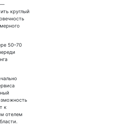
 —
тить круглый
говечность
омерного
ере 50–70
череди
нга
ачально
ервиса
нный
возможность
т к
ым отелем
бласти.