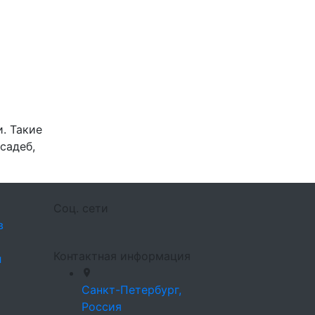
. Такие
садеб,
Соц. сети
в
Контактная информация
л
Санкт-Петербург,
Россия