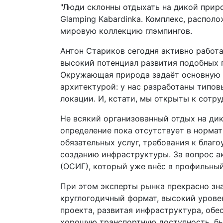
"Люди склонны отдыхать на дикой приро
Glamping Kabardinka. Комплекс, распол
мировую коллекцию глэмпингов.
Антон Стариков сегодня активно работ
высокий потенциал развития подобных п
Окружающая природа задаёт основную и
архитектурой: у нас разработаны типо
локации. И, кстати, мы открыты к сотру
Не всякий организованный отдых на ди
определение пока отсутствует в норма
обязательных услуг, требования к благ
созданию инфраструктуры. За вопрос 
(ОСИГ), который уже внёс в профильны
При этом эксперты рынка прекрасно зна
круглогодичный формат, высокий урове
проекта, развитая инфраструктура, обе
хорошую транспортную доступность, б