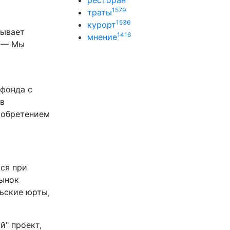
ресторан
1579
траты
1536
курорт
зывает
1416
мнение
. — Мы
я
 фонда с
 в
иобретением
тся при
Рынок
ьские юрты,
й" проект,