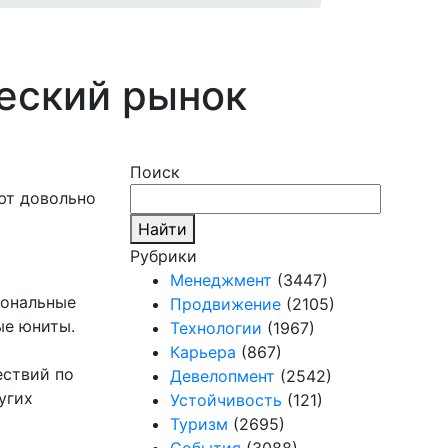
еский рынок
Поиск
ают довольно
Найти
Рубрики
Менеджмент
(3447)
иональные
Продвижение
(2105)
ые юниты.
Технологии
(1967)
е
Карьера
(867)
ествий по
Девелопмент
(2542)
угих
Устойчивость
(121)
Туризм
(2695)