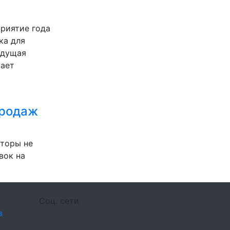
приятие года
ка для
едущая
пает
продаж
аторы не
вок на
Соц. сети
в