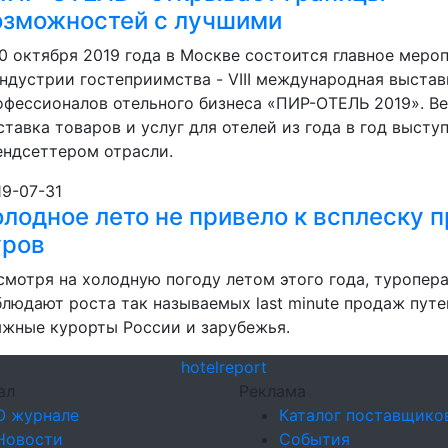
озможностей с лучшими
10 октября 2019 года в Москве состоится главное меро
индустрии гостеприимства - VIII международная выстав
офессионалов отельного бизнеса «ПИР-ОТЕЛЬ 2019». В
ставка товаров и услуг для отелей из года в год высту
ендсеттером отрасли.
19-07-31
олодное лето не привело к всплеску 
уров
смотря на холодную погоду летом этого года, туропер
блюдают роста так называемых last minute продаж путе
яжные курорты России и зарубежья.
hotel
report
ал
Реклама
О журнале
Каталог поставщико
Новости
События