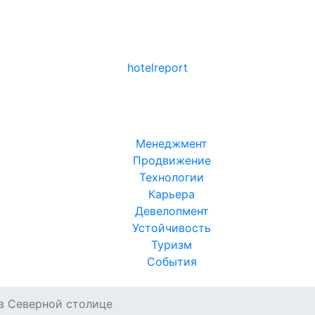
hotel
report
Менеджмент
Продвижение
Технологии
Карьера
Девелопмент
Устойчивость
Туризм
События
в Северной столице