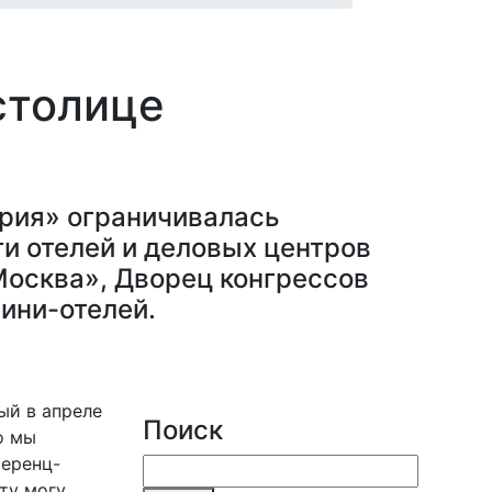
столице
трия» ограничивалась
и отелей и деловых центров
«Москва», Дворец конгрессов
мини-отелей.
ый в апреле
Поиск
о мы
ференц-
ту могу