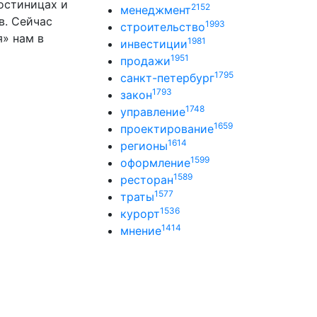
остиницах и
2152
менеджмент
в. Сейчас
1993
строительство
» нам в
1981
инвестиции
1951
продажи
1795
санкт-петербург
1793
закон
1748
управление
1659
проектирование
1614
регионы
1599
оформление
1589
ресторан
1577
траты
1536
курорт
1414
мнение