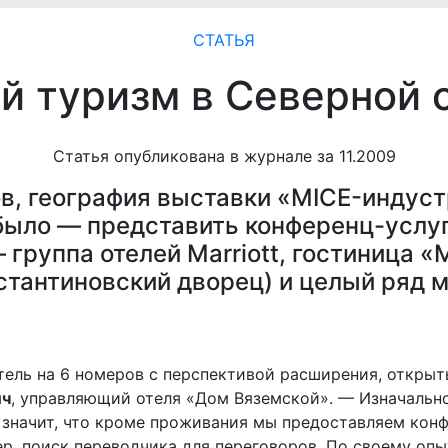
СТАТЬЯ
й туризм в Северной 
Статья опубликована в журнале за 11.2009
тов, география выставки «MICE-индус
 было — представить конференц-услуг
 группа отелей Marriott, гостиница 
стантиновский дворец) и целый ряд 
ль на 6 номеров с перспективой расширения, открыт
ич
, управляющий отеля «Дом Вяземской». — Изначальн
 значит, что кроме проживания мы предоставляем кон
ер, поиск переводчика для переговоров. По своему опы