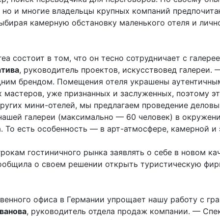
ы, но и многие владельцы крупных компаний предпочит
выбирая камерную обстановку маленького отеля и лич
ea состоит в том, что он тесно сотрудничает с галерее
тива
, руководитель проектов, искусствовед галереи. 
одним брендом. Помещения отеля украшены аутентичны
мастеров, уже признанных и заслуженных, поэтому э
других мини-отелей, мы предлагаем проведение деловы
нашей галереи (максимально — 60 человек) в окружен
 То есть особенность — в арт-атмосфере, камерной и 
рокам гостиничного рынка заявлять о себе в новом кач
 сообщила о своем решении открыть туристическую фир
венного офиса в Германии упрощает нашу работу с гр
Иванова
, руководитель отдела продаж компании. — Спек