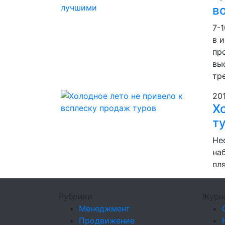
в
7-
в 
пр
вы
тр
20
Х
т
Не
на
пл
Рубрики
Журн
Менеджмент
Продвижение