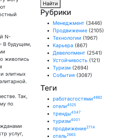
Найти
ают
Рубрики
ностный
Менеджмент
(3446)
Продвижение
(2105)
й N-
Технологии
(1967)
— В будущем,
Карьера
(867)
ми
Девелопмент
(2541)
то живопись
Устойчивость
(121)
х
Туризм
(2694)
ии элитных
События
(3087)
элитарной.
Теги
естве. Так,
4882
работасгостями
му по
4525
отели
4347
тренды
4001
туризм
ажданами
2714
продвижение
тр услуг,
2663
отель