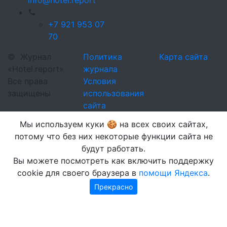
info@hotel.report
+7 921 953 07
70
©
Журнал
Политика
Карта сайта
«Hotel.report»
журнала
Все права
Условия
защищены
использования
сайта
Мы используем куки 🍪 на всех своих сайтах,
потому что без них некоторые функции сайта не
будут работать.
Вы можете посмотреть как включить поддержку
cookie для своего браузера в
помощи Яндекса
.
Прекрасно