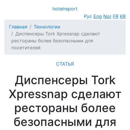
hotel
report
Открыть меню
Рус
Eng
Nor
FR
KR
Главная
Технологии
Диспенсеры Tork Xpressnap сделают
рестораны более безопасными для
посетителей
СТАТЬЯ
Диспенсеры Tork
Xpressnap сделают
рестораны более
безопасными для