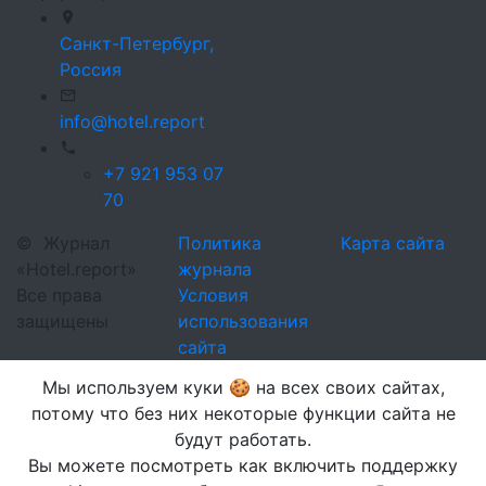
Санкт-Петербург,
Россия
info@hotel.report
+7 921 953 07
70
©
Журнал
Политика
Карта сайта
«Hotel.report»
журнала
Все права
Условия
защищены
использования
сайта
Мы используем куки 🍪 на всех своих сайтах,
потому что без них некоторые функции сайта не
будут работать.
Вы можете посмотреть как включить поддержку