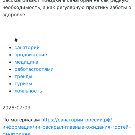
рассматривают поездки в санатории не как редкую
необходимость, а как регулярную практику заботы о
здоровье.
#
санаторий
продвижение
медицина
работасгостями
тренды
туризм
лояльность
2026-07-09
По материалам
https://санатории-россии.рф/
информация/ии-раскрыл-главные-ожидания-гостей-
санаториев