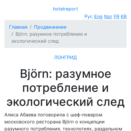
hotel
report
Открыть меню
Рус
Eng
Nor
FR
KR
Главная
Продвижение
Björn: разумное потребление и
экологический след
ЛОНГРИД
Björn: разумное
потребление и
экологический след
Алиса Абаева поговорила с шеф-поваром
московского ресторана Björn о концепции
разумного потребления, технологиях, раздельном