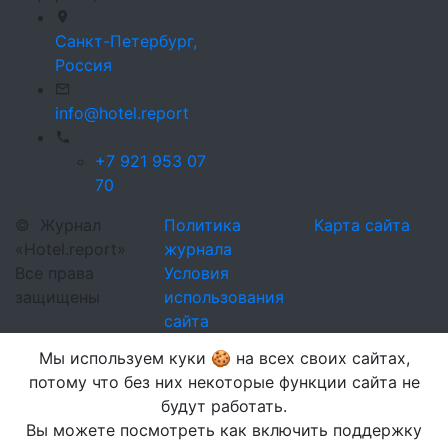
Санкт-Петербург,
Россия
info@hotel.report
+7 921 953 07
70
©
Журнал
Политика
Карта сайта
«Hotel.report»
журнала
Все права
Условия
защищены
использования
сайта
Мы используем куки 🍪 на всех своих сайтах,
потому что без них некоторые функции сайта не
будут работать.
Вы можете посмотреть как включить поддержку