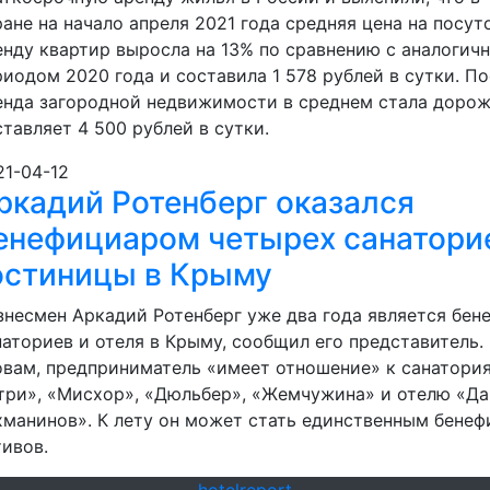
ране на начало апреля 2021 года средняя цена на посу
енду квартир выросла на 13% по сравнению с аналогич
риодом 2020 года и составила 1 578 рублей в сутки. П
енда загородной недвижимости в среднем стала доро
ставляет 4 500 рублей в сутки.
21-04-12
ркадий Ротенберг оказался
енефициаром четырех санатори
остиницы в Крыму
знесмен Аркадий Ротенберг уже два года является бе
наториев и отеля в Крыму, сообщил его представитель.
овам, предприниматель «имеет отношение» к санатори
три», «Мисхор», «Дюльбер», «Жемчужина» и отелю «Да
хманинов». К лету он может стать единственным бене
тивов.
hotel
report