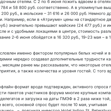
дочным отелям. С 2 по 6 июня пожить вдвоем в отеля
784 и 58 800 руб. соответственно. А в упомянутые вы
200 руб., в июльские – 31 616 и 26 000 руб. Немного д
и. Например, если в «Атриуме» цены на стандартное д
уб.) значительно превышают майские (24 477 руб.) и и
числе и с удобными локациями в центре, стоимость разл
ние 2–6 июня обойдется в 16 320 руб., 19–23 мая – в 11
бусловлен именно фактором популярных белых ночей и 
ндемии нередко создавал дополнительные трудности ка
, месяцем ранее мы рассказывали, что некоторые отел
иятия, а также количества и уровня гостей. С того 
офлайн-формат вроде подтвержден, активного спроса п
ости пакетов участников форума многие крупные комп
делегатов и загрузка на даты ПМЭФ в 2 раза ниже той,
 всего, основной спрос будет после 10 мая, учитывая
цию», – пояснила инвестор Hotel Indigo St. Petersbur