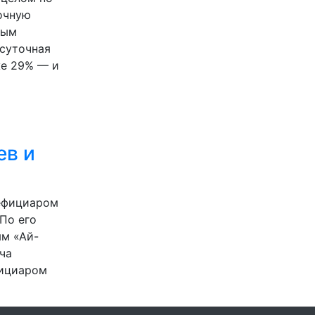
точную
ным
осуточная
же 29% — и
ев и
нефициаром
 По его
ям «Ай-
ча
фициаром