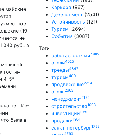
Технологии
(1967)
х
Карьера
(867)
ше майские
Девелопмент
(2541)
ругая
Устойчивость
(121)
вухместное
Туризм
(2694)
юльские (19
События
(3087)
ичается не
 040 руб., а
Теги
4882
работасгостями
4525
отели
в меньшей
4347
тренды
к гостям
4001
туризм
и 4–5*
2714
продвижение
времени
2663
отель
2152
менеджмент
ока нет. Из-
1993
строительство
ании
1981
инвестиции
 что была в
1951
продажи
1795
санкт-петербург
g
1793