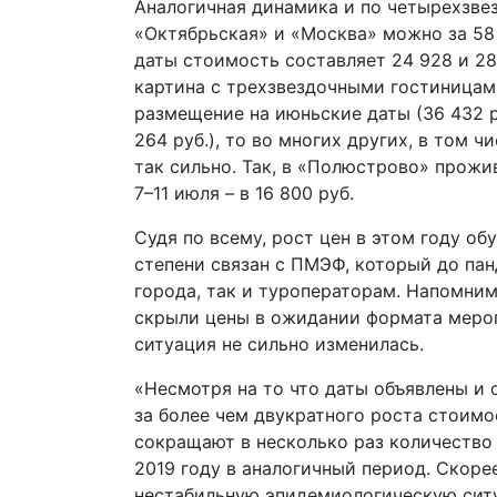
Аналогичная динамика и по четырехзвез
«Октябрьская» и «Москва» можно за 58 
даты стоимость составляет 24 928 и 28 
картина с трехзвездочными гостиницам
размещение на июньские даты (36 432 р
264 руб.), то во многих других, в том 
так сильно. Так, в «Полюстрово» прожива
7–11 июля – в 16 800 руб.
Судя по всему, рост цен в этом году о
степени связан с ПМЭФ, который до па
города, так и туроператорам. Напомним
скрыли цены в ожидании формата меропр
ситуация не сильно изменилась.
«Несмотря на то что даты объявлены и 
за более чем двукратного роста стоим
сокращают в несколько раз количество 
2019 году в аналогичный период. Скорее
нестабильную эпидемиологическую ситуа