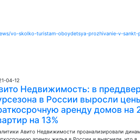
ews/vo-skolko-turistam-oboydetsya-prozhivanie-v-sankt-
21-04-12
вито Недвижимость: в преддве
урсезона в России выросли цен
раткосрочную аренду домов на 
вартир на 13%
алитики Авито Недвижимости проанализировали динам
аткосрочную аренду жилья в России и выяснили, что в