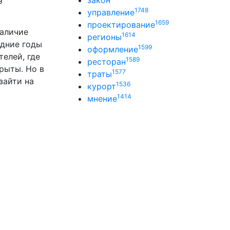
закон
1748
управление
1659
проектирование
наличие
1614
регионы
едние годы
1599
оформление
елей, где
1589
ресторан
крыты. Но в
1577
траты
зайти на
1536
курорт
1414
мнение