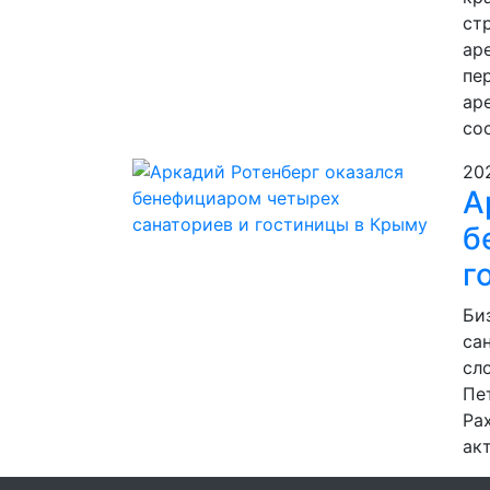
ст
ар
пе
ар
со
20
А
б
г
Би
са
сл
Пе
Ра
ак