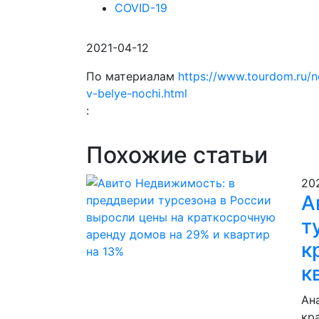
COVID-19
2021-04-12
По материалам
https://www.tourdom.ru/n
v-belye-nochi.html
:
Похожие статьи
20
А
т
к
к
Ан
кр