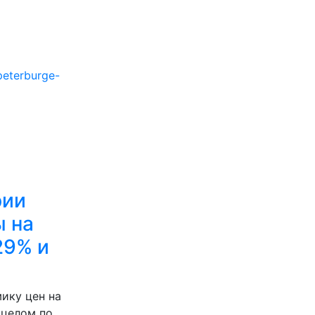
peterburge-
рии
ы на
29% и
ику цен на
 целом по