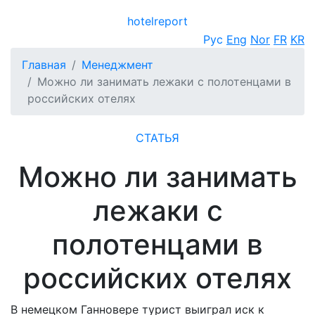
hotel
report
Открыть меню
Рус
Eng
Nor
FR
KR
Главная
Менеджмент
Можно ли занимать лежаки с полотенцами в
российских отелях
СТАТЬЯ
Можно ли занимать
лежаки с
полотенцами в
российских отелях
В немецком Ганновере турист выиграл иск к