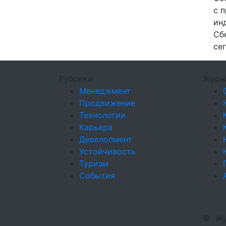
с 
ин
Сб
се
Рубрики
Журн
Менеджмент
Продвижение
Технологии
Карьера
Девелопмент
Устойчивость
Туризм
События
©
Жу