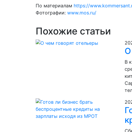
По материалам
https://www.kommersant.
Фотографии:
www.mos.ru/
Похожие статьи
20
О
В 
ср
ки
Са
тел
20
Г
к
Сб