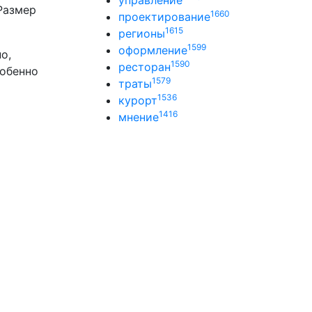
управление
 Размер
1660
проектирование
1615
регионы
1599
оформление
о,
1590
ресторан
собенно
1579
траты
1536
курорт
1416
мнение