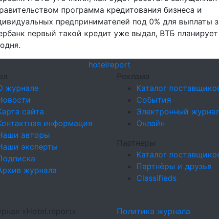
правительством программа кредитования бизнеса и
дивидуальных предпринимателей под 0% для выплаты з
ербанк первый такой кредит уже выдал, ВТБ планирует
годня.
hotel
report
ал
Реклама
О журнале
Каталог поставщико
Новости
События
Карта сайта
Электронный журна
Контактная информация
Онлайн
Наши авторы
Партнеры
Наши эксперты
Каталог поставщико
Подписка
Партнёры и друзья
Архив журнала
Classifieds
рнал «Hotel.report»
Политика журнала