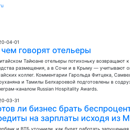
ru
20-04-01
 чем говорят отельеры
китайском Тайюане отельеры потихоньку возвращают к
едства размещения, а в Сочи и в Крыму — учитывают 
тайских коллег. Комментарии Гарольда Фитцека, Самве
руханяна и Тамилы Белхароевой подготовлены в содру
еграм-каналом Russian Hospitality Awards.
20-03-31
отов ли бизнес брать беспроцен
редиты на зарплаты исходя из 
ербанк и ВТБ уточнили, как будет работать запущенная