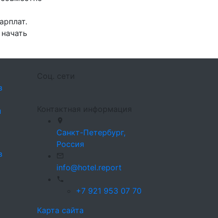
арплат.
 начать
Соц. сети
в
Контактная информация
л
Санкт-Петербург,
Россия
в
info@hotel.report
+7 921 953 07 70
Карта сайта