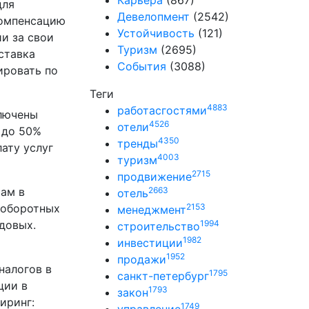
Карьера
(867)
для
Девелопмент
(2542)
компенсацию
Устойчивость
(121)
и за свои
Туризм
(2695)
ставка
События
(3088)
ировать по
Теги
4883
работасгостями
ключены
4526
отели
 до 50%
4350
тренды
ату услуг
4003
туризм
2715
продвижение
там в
2663
отель
е оборотных
2153
менеджмент
довых.
1994
строительство
1982
инвестиции
т
1952
продажи
налогов в
1795
санкт-петербург
ции в
1793
закон
иринг:
1749