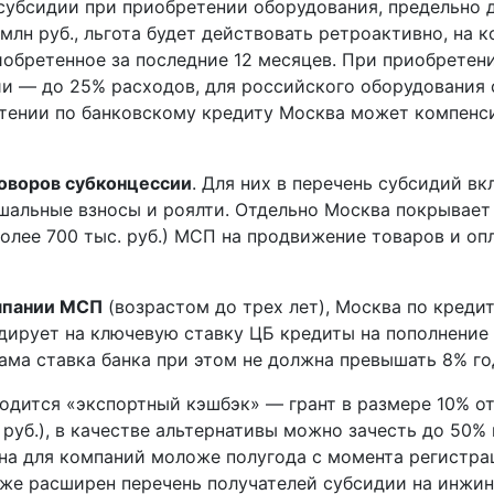
 субсидии при приобретении оборудования, предельно 
млн руб., льгота будет действовать ретроактивно, на 
обретенное за последние 12 месяцев. При приобретени
ии — до 25% расходов, для российского оборудования 
тении по банковскому кредиту Москва может компенс
оворов субконцессии
. Для них в перечень субсидий в
шальные взносы и роялти. Отдельно Москва покрывает
более 700 тыс. руб.) МСП на продвижение товаров и опл
мпании МСП
(возрастом до трех лет), Москва по креди
сидирует на ключевую ставку ЦБ кредиты на пополнени
ама ставка банка при этом не должна превышать 8% го
одится «экспортный кэшбэк» — грант в размере 10% о
руб.), в качестве альтернативы можно зачесть до 50% 
ена для компаний моложе полугода с момента регистра
кже расширен перечень получателей субсидии на инжин