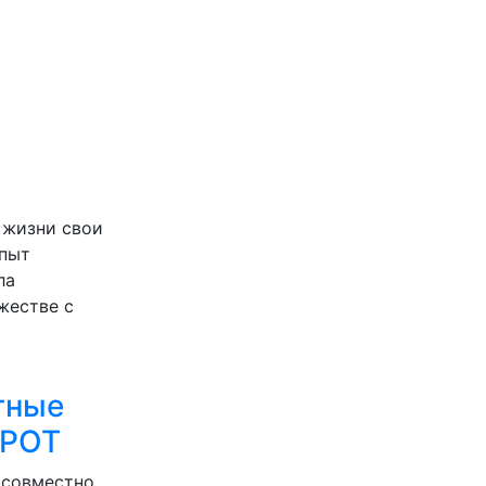
 жизни свои
опыт
ла
жестве с
тные
МРОТ
 совместно