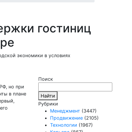
ержки гостиниц
ере
одской экономики в условиях
Поиск
РФ, но при
нты в плане
Найти
ервый,
Рубрики
его
Менеджмент
(3447)
Продвижение
(2105)
Технологии
(1967)