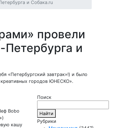
етербурга и Собака.ru
арами» провели
-Петербурга и
ебя «Петербургский завтрак»!) и было
ь креативных городов ЮНЕСКО».
Поиск
Шеф Bobo
Найти
»)
Рубрики
евую кашу