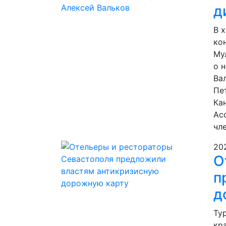
д
В 
ко
Му
о 
Ва
Пе
Ка
Ас
чл
20
О
п
д
Ту
кр