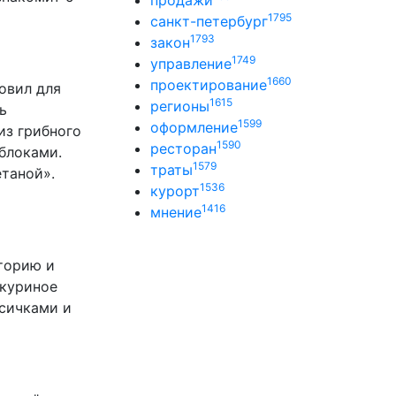
продажи
1795
санкт-петербург
1793
закон
1749
управление
1660
проектирование
овил для
1615
регионы
ь
1599
оформление
из грибного
1590
ресторан
яблоками.
1579
траты
таной».
1536
курорт
1416
мнение
торию и
 куриное
исичками и