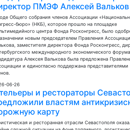
иректор ПМЭФ Алексей Вальков
ходе Общего собрания членов Ассоциации «Национальн
нгресс-бюро» (НКБ), которое прошло на площадке
льтимедийного центра Фонда Росконгресс, было одобр
назначении новым председателем Правления Ассоциаци
лькова, заместителя директора Фонда Росконгресс, ди
тербургского международного экономического форума
ндидатура Алексея Валькова была предложена Правле
социации и единогласно поддержана представителями 
енов.
26-06-26
тельеры и рестораторы Севаст
редложили властям антикризис
орожную карту
ристическая и ресторанная отрасли Севастополя оказа
айне сложной ситуации на фоне топливного, логистиче