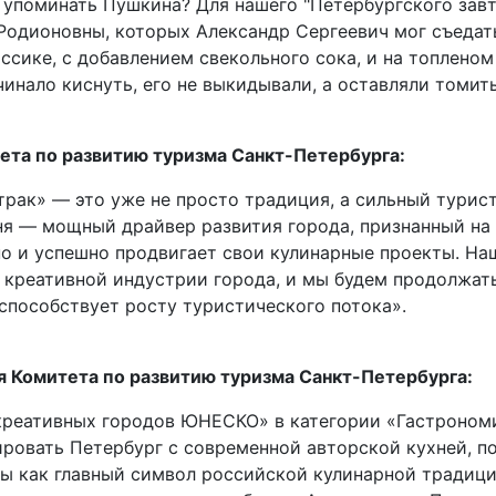
 упоминать Пушкина? Для нашего "Петербургского завт
Родионовны, которых Александр Сергеевич мог съедат
ассике, с добавлением свекольного сока, и на топлено
инало киснуть, его не выкидывали, а оставляли томить
ета по развитию туризма Санкт-Петербурга:
трак» — это уже не просто традиция, а сильный турис
ня — мощный драйвер развития города, признанный на
о и успешно продвигает свои кулинарные проекты. Наш
 креативной индустрии города, и мы будем продолжат
 способствует росту туристического потока».
я Комитета по развитию туризма Санкт-Петербурга:
креативных городов ЮНЕСКО» в категории «Гастрономи
ировать Петербург с современной авторской кухней, п
ы как главный символ российской кулинарной традиции