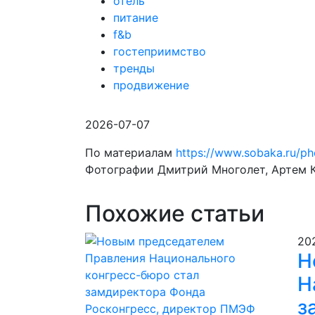
отель
питание
f&b
гостеприимство
тренды
продвижение
2026-07-07
По материалам
https://www.sobaka.ru/p
Фотографии Дмитрий Многолет, Артем 
Похожие статьи
20
Н
Н
з