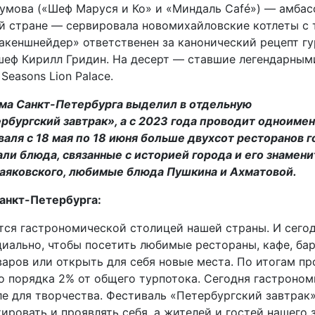
умова («Шеф Маруся и Ко» и «Миндаль Café») — амба
ей стране — сервировала новомихайловские котлеты с
акеншнейдер» ответственен за канонический рецепт г
 шеф Кирилл Гридин. На десерт — ставшие легендарным
Seasons Lion Palace.
зма Санкт-Петербурга выделил в отдельную
бургский завтрак», а с 2023 года проводит одноиме
валя с 18 мая по 18 июня больше двухсот ресторанов г
али блюда, связанные с историей города и его знамен
Маяковского, любимые блюда Пушкина и Ахматовой.
анкт-Петербурга:
ется гастрономической столицей нашей страны. И сего
иально, чтобы посетить любимые рестораны, кафе, бар
аров или открыть для себя новые места. По итогам пр
это порядка 2% от общего турпотока. Сегодня гастроно
е для творчества. Фестиваль «Петербургский завтрак
ровать и проявлять себя, а жителей и гостей нашего 