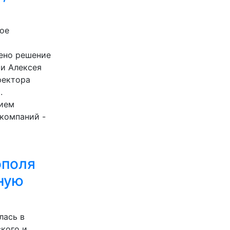
ое
ено решение
и Алексея
ректора
.
нием
компаний -
ополя
ную
лась в
ского и