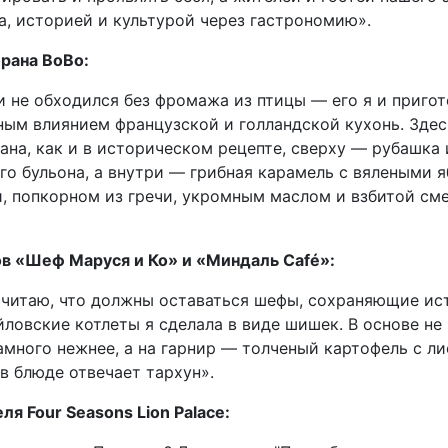
, историей и культурой через гастрономию».
рана ВоВо:
 не обходился без фромажа из птицы — его я и пригот
ным влиянием французской и голландской кухонь. Здес
на, как и в историческом рецепте, сверху — рубашка 
ого бульона, а внутри — грибная карамель с вялеными 
 попкорном из гречи, укромным маслом и взбитой сме
в «Шеф Маруся и Ко» и «Миндаль Café»:
считаю, что должны оставаться шефы, сохраняющие ис
ловские котлеты я сделала в виде шишек. В основе не
амного нежнее, а на гарнир — толченый картофель с л
в блюде отвечает тархун».
я Four Seasons Lion Palace: