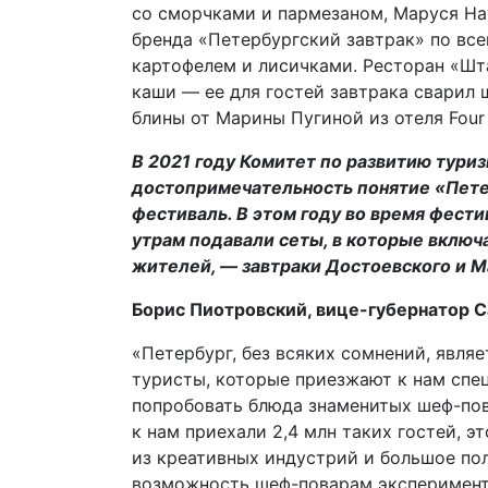
со сморчками и пармезаном, Маруся На
бренда «Петербургский завтрак» по вс
картофелем и лисичками. Ресторан «Шт
каши — ее для гостей завтрака сварил
блины от Марины Пугиной из отеля Four 
В 2021 году Комитет по развитию тури
достопримечательность понятие «Петер
фестиваль. В этом году во время фести
утрам подавали сеты, в которые включ
жителей, — завтраки Достоевского и 
Борис Пиотровский, вице-губернатор С
«Петербург, без всяких сомнений, явля
туристы, которые приезжают к нам спец
попробовать блюда знаменитых шеф-пов
к нам приехали 2,4 млн таких гостей, 
из креативных индустрий и большое пол
возможность шеф-поварам эксперименти