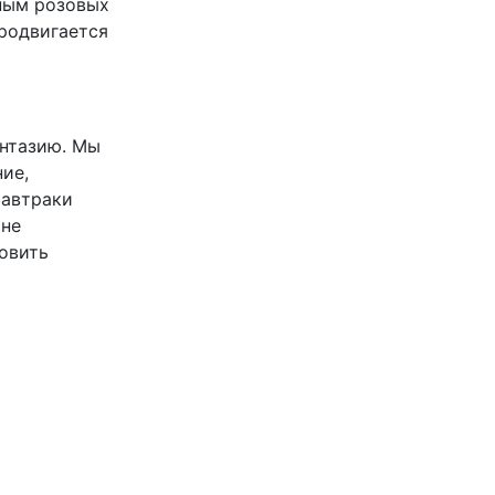
ным розовых
продвигается
антазию. Мы
ие,
Завтраки
 не
овить