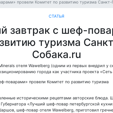
варами» провели Комитет по развитию туризма Санкт-П
СТАТЬЯ
й завтрак с шеф-пов
азвитию туризма Санкт
Собака.ru
nerals отеля Wawelberg (одним из первых внедрил у с
озиционированию города как участника проекта «Сет
вленные историческими рецептами авторские блюда. 
 Губернатора «Лучший шеф-повар петербургской кухни
аршов, шеф-повар отеля Wawelberg, приготовил гречн