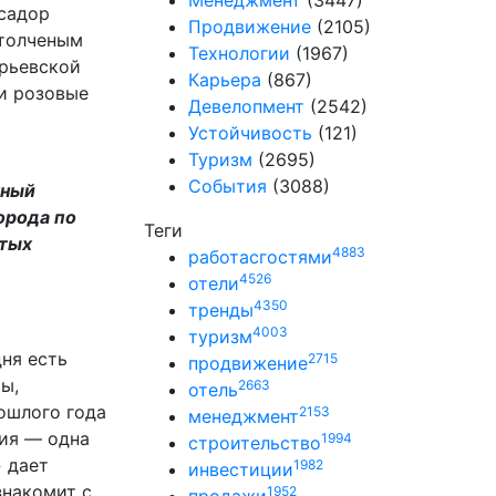
Менеджмент
(3447)
ссадор
Продвижение
(2105)
 толченым
Технологии
(1967)
урьевской
Карьера
(867)
и розовые
Девелопмент
(2542)
Устойчивость
(121)
Туризм
(2695)
События
(3088)
нный
орода по
Теги
итых
4883
работасгостями
4526
отели
4350
тренды
4003
туризм
дня есть
2715
продвижение
ы,
2663
отель
ошлого года
2153
менеджмент
мия — одна
1994
строительство
» дает
1982
инвестиции
знакомит с
1952