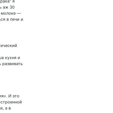
рака" я
ь аж 30
м молоке —
ся в печи и
тический
а кухня и
ь развивать
я». И это
остроенной
, а в