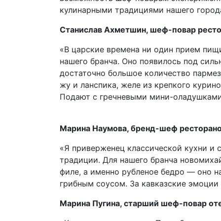
кулинарными традициями нашего города
Станислав Ахметшин, шеф-повар ресто
«В царские времена ни один прием пищи
нашего бранча. Оно появилось под силь
достаточно большое количество пармеза
жу и ланспика, желе из крепкого курин
Подают с гречневыми мини-оладушками,
Марина Наумова, бренд-шеф ресторано
«Я приверженец классической кухни и 
традиции. Для нашего бранча новомихай
филе, а именно рубленое бедро — оно н
грибным соусом. За кавказские эмоции 
Марина Пугина, старший шеф-повар отел