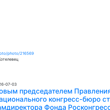
hoto/photo/216569
Котелевец
26-07-03
овым председателем Правлени
ационального конгресс-бюро с
амдиректора Фонда Росконгресс