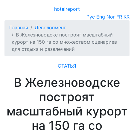
hotel
report
Открыть меню
Рус
Eng
Nor
FR
KR
Главная
Девелопмент
В Железноводске построят масштабный
курорт на 150 га со множеством сценариев
для отдыха и развлечений
СТАТЬЯ
В Железноводске
построят
масштабный курорт
на 150 га со