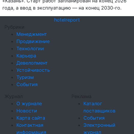
«Казань». Старт работ запланирован на конец 2026
года, а ввод в эксплуатацию — на конец 2030-го.
hotel
report
Рубрики
Менеджмент
Продвижение
Технологии
Карьера
Девелопмент
Устойчивость
Туризм
События
Журнал
Реклама
О журнале
Каталог
Новости
поставщиков
Карта сайта
События
Контактная
Электронный
информация
журнал