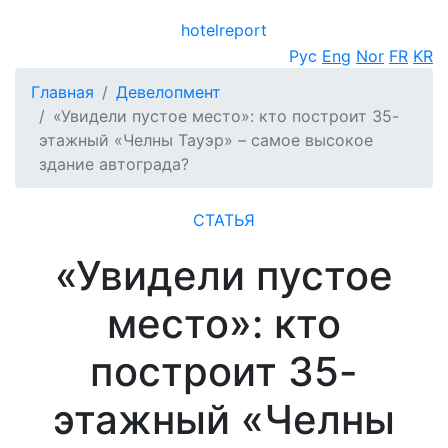
hotel
report
Открыть меню
Рус
Eng
Nor
FR
KR
Главная
Девелопмент
«Увидели пустое место»: кто построит 35-
этажный «Челны Тауэр» – самое высокое
здание автограда?
СТАТЬЯ
«Увидели пустое
место»: кто
построит 35-
этажный «Челны