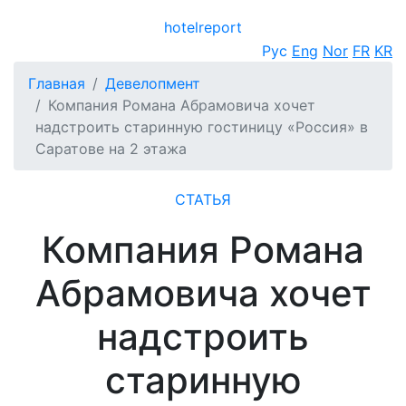
hotel
report
Открыть меню
Рус
Eng
Nor
FR
KR
Главная
Девелопмент
Компания Романа Абрамовича хочет
надстроить старинную гостиницу «Россия» в
Саратове на 2 этажа
СТАТЬЯ
Компания Романа
Абрамовича хочет
надстроить
старинную