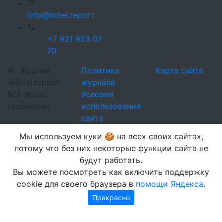
info@hotel.report
+7 921 953 07
70
©
Журнал
Политика
Карта сайта
«Hotel.report»
журнала
Все права
Условия
защищены
использования
сайта
Мы используем куки 🍪 на всех своих сайтах,
потому что без них некоторые функции сайта не
будут работать.
Вы можете посмотреть как включить поддержку
cookie для своего браузера в
помощи Яндекса
.
Прекрасно