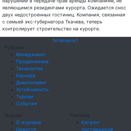
нарушений в передаче прав аренды компаниям, не
являющимся резидентами курорта. Ожидается снос
двух недостроенных гостиниц. Компания, связанная
с семьей экс-губернатора Ткачева, теперь
контролирует строительство на курорте.
hotel
report
Рубрики
Менеджмент
Продвижение
Технологии
Карьера
Девелопмент
Устойчивость
Туризм
События
Журнал
Реклама
О журнале
Каталог
Новости
поставщиков