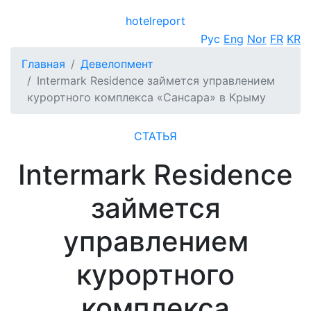
hotel
report
Открыть меню
Рус
Eng
Nor
FR
KR
Главная
Девелопмент
Intermark Residence займется управлением
курортного комплекса «Сансара» в Крыму
СТАТЬЯ
Intermark Residence
займется
управлением
курортного
комплекса