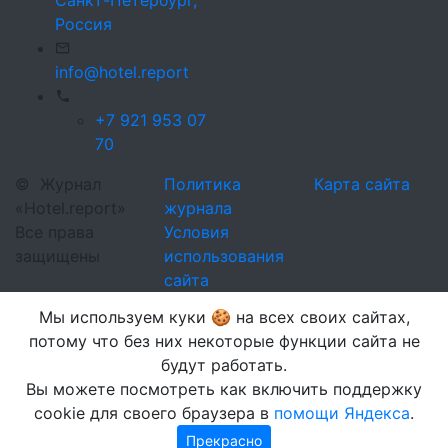
Санкт-Петербург,
Россия
info@hotel.report
+7 921 953 07
70
©
Журнал
Политика
Карта сайта
«Hotel.report»
журнала
Все права
Условия
защищены
использования
сайта
Мы используем куки 🍪 на всех своих сайтах,
потому что без них некоторые функции сайта не
будут работать.
Вы можете посмотреть как включить поддержку
cookie для своего браузера в
помощи Яндекса
.
Прекрасно