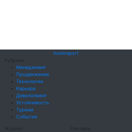
hotel
report
Рубрики
Менеджмент
Продвижение
Технологии
Карьера
Девелопмент
Устойчивость
Туризм
События
Журнал
Реклама