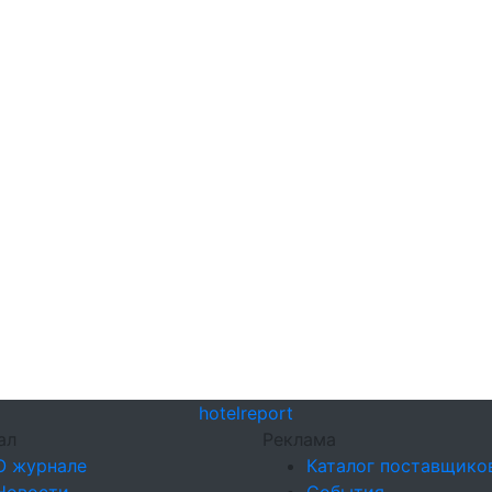
hotel
report
ал
Реклама
О журнале
Каталог поставщико