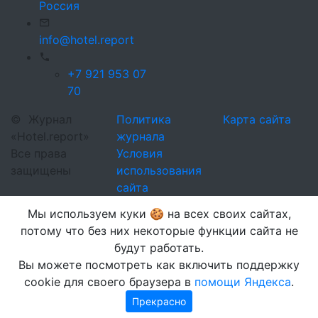
Россия
info@hotel.report
+7 921 953 07
70
©
Журнал
Политика
Карта сайта
«Hotel.report»
журнала
Все права
Условия
защищены
использования
сайта
Мы используем куки 🍪 на всех своих сайтах,
потому что без них некоторые функции сайта не
будут работать.
Вы можете посмотреть как включить поддержку
cookie для своего браузера в
помощи Яндекса
.
Прекрасно