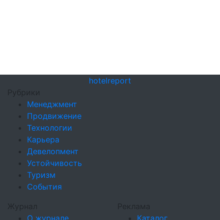
hotel
report
Рубрики
Менеджмент
Продвижение
Технологии
Карьера
Девелопмент
Устойчивость
Туризм
События
Журнал
Реклама
О журнале
Каталог