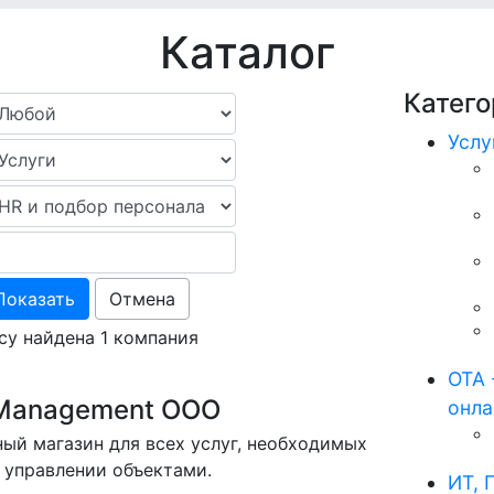
Каталог
Катего
Услу
Показать
Отмена
су найдена 1 компания
ОТА 
y Management OOO
онл
ый магазин для всех услуг, необходимых
 управлении объектами.
ИТ, 