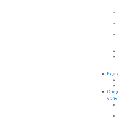
Еда 
Общи
услу