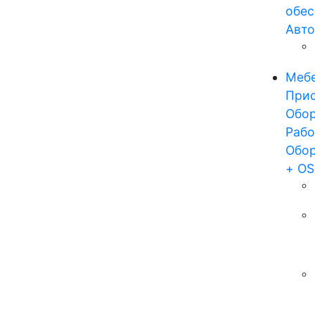
обес
Авто
Мебе
Прис
Обор
Рабо
Обор
+ OS