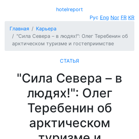
hotel
report
Открыть меню
Рус
Eng
Nor
FR
KR
Главная
Карьера
"Сила Севера – в людях!": Олег Теребенин об
арктическом туризме и гостеприимстве
СТАТЬЯ
"Сила Севера – в
людях!": Олег
Теребенин об
арктическом
туризме и