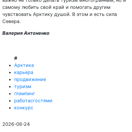
важно не только делать туризм многогранным, но и
самому любить свой край и помогать другим
чувствовать Арктику душой. В этом и есть сила
Севера.
Валерия Антоненко
#
Арктика
карьера
продвижение
туризм
глэмпинг
работасгостями
конкурс
2026-06-24