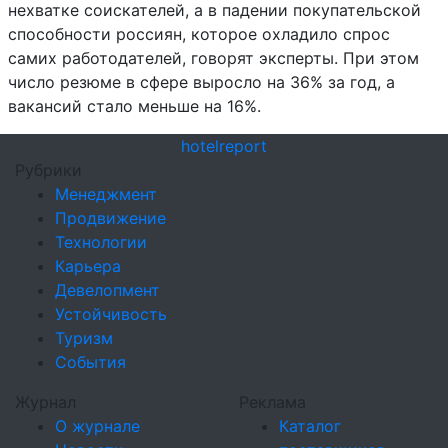
нехватке соискателей, а в падении покупательской
способности россиян, которое охладило спрос
самих работодателей, говорят эксперты. При этом
число резюме в сфере выросло на 36% за год, а
вакансий стало меньше на 16%.
hotel
report
Рубрики
Менеджмент
Продвижение
Технологии
Карьера
Девелопмент
Устойчивость
Туризм
События
Журнал
Реклама
О журнале
Каталог