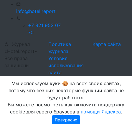
info@hotel.report
+7 921 953 07
70
©
Журнал
Политика
Карта сайта
«Hotel.report»
журнала
Все права
Условия
защищены
использования
сайта
Мы используем куки 🍪 на всех своих сайтах,
потому что без них некоторые функции сайта не
будут работать.
Вы можете посмотреть как включить поддержку
cookie для своего браузера в
помощи Яндекса
.
Прекрасно