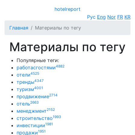
hotel
report
Открыть меню
Рус
Eng
Nor
FR
KR
Главная
Материалы по тегу
Материалы по тегу
Популярные теги:
4882
работасгостями
4525
отели
4347
тренды
4001
туризм
2714
продвижение
2663
отель
2152
менеджмент
1993
строительство
1981
инвестиции
1951
продажи