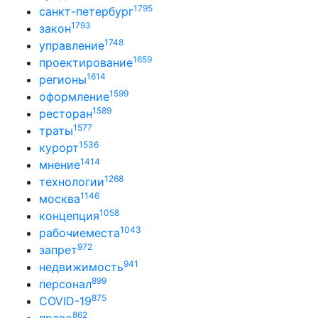
1795
санкт-петербург
1793
закон
1748
управление
1659
проектирование
1614
регионы
1599
оформление
1589
ресторан
1577
траты
1536
курорт
1414
мнение
1268
технологии
1146
москва
1058
концепция
1043
рабочиеместа
972
запрет
941
недвижимость
899
персонал
875
COVID-19
862