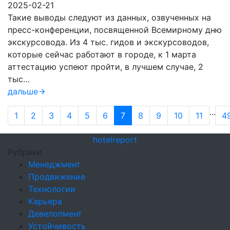
2025-02-21
Такие выводы следуют из данных, озвученных на
пресс-конференции, посвященной Всемирному дню
экскурсовода. Из 4 тыс. гидов и экскурсоводов,
которые сейчас работают в городе, к 1 марта
аттестацию успеют пройти, в лучшем случае, 2
тыс…
дальше
...
1
2
3
4
5
6
7
8
9
10
11
4
hotel
report
Рубрики
Менеджмент
Продвижение
Технологии
Карьера
Девелопмент
Устойчивость