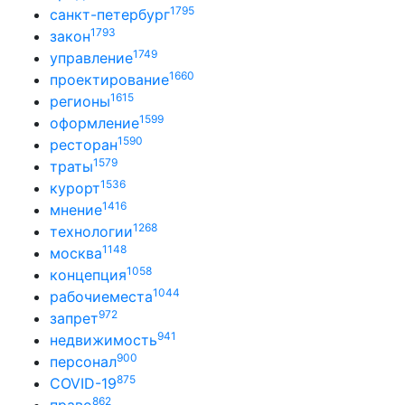
1795
санкт-петербург
1793
закон
1749
управление
1660
проектирование
1615
регионы
1599
оформление
1590
ресторан
1579
траты
1536
курорт
1416
мнение
1268
технологии
1148
москва
1058
концепция
1044
рабочиеместа
972
запрет
941
недвижимость
900
персонал
875
COVID-19
862