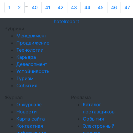
...
1
2
40
41
42
43
44
45
46
47
hotel
report
Рубрики
Менеджмент
Продвижение
Технологии
Карьера
Девелопмент
Устойчивость
Туризм
События
Журнал
Реклама
О журнале
Каталог
Новости
поставщиков
Карта сайта
События
Контактная
Электронный