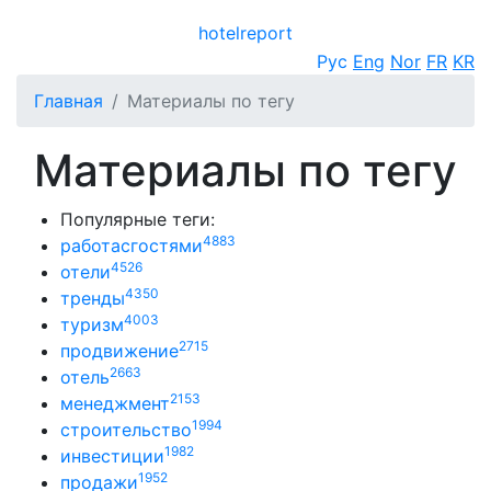
hotel
report
Открыть меню
Рус
Eng
Nor
FR
KR
Главная
Материалы по тегу
Материалы по тегу
Популярные теги:
4883
работасгостями
4526
отели
4350
тренды
4003
туризм
2715
продвижение
2663
отель
2153
менеджмент
1994
строительство
1982
инвестиции
1952
продажи